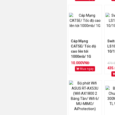
Cáp Mạng
Swit
CAT5E/ Tốc độ
LS10
cao lên tới
10/
1000mb/ 1G
10.000VNĐ
470.
435
Mua ngay