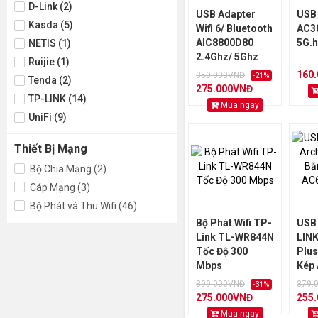
D-Link (2)
USB Adapter
USB 
Kasda (5)
Wifi 6/ Bluetooth
AC30
AIC8800D80
5G.
NETIS (1)
2.4Ghz/ 5Ghz
Ruijie (1)
160
350.000VNĐ
-21%
Tenda (2)
275.000VNĐ
TP-LINK (14)
Mua ngay
UniFi (9)
Thiết Bị Mạng
Bộ Chia Mạng (2)
Cáp Mạng (3)
Bộ Phát và Thu Wifi (46)
Bộ Phát Wifi TP-
USB 
Link TL-WR844N
LINK
Tốc Độ 300
Plus
Mbps
Kép
2.4G
399.000VNĐ
379.
-31%
275.000VNĐ
255
Mua ngay