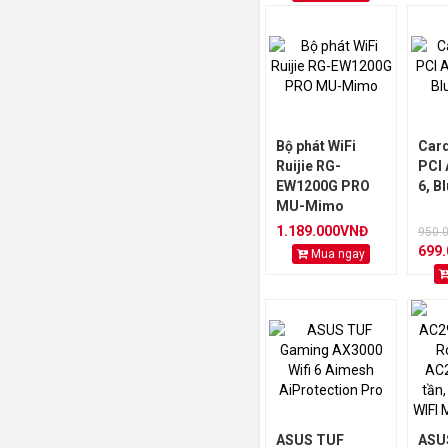
Bộ phát WiFi
Card
Ruijie RG-
PCI 
EW1200G PRO
6, B
MU-Mimo
1.189.000VNĐ
950.
699
Mua ngay
ASUS TUF
ASU