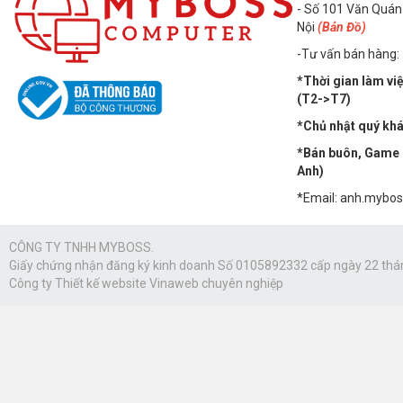
- Số 101 Văn Quán
Nội
(Bản Đồ)
-Tư vấn bán hàng:
*Thời gian làm vi
(T2->T7)
*Chủ nhật quý khác
*Bán buôn, Game n
Anh)
*Email: anh.mybo
CÔNG TY TNHH MYBOSS.
Giấy chứng nhận đăng ký kinh doanh Số 0105892332 cấp ngày 22 thá
Công ty
Thiết kế website Vinaweb
chuyên nghiệp