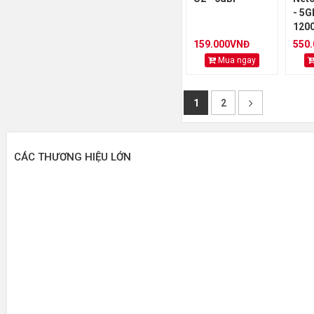
- 5G
120
159.000VNĐ
550
Mua ngay
1
2
CÁC THƯƠNG HIỆU LỚN