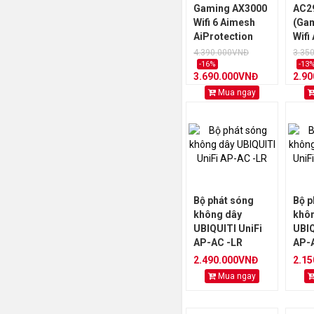
Gaming AX3000
AC2
Wifi 6 Aimesh
(Gam
AiProtection
Wifi
Pro
băng
4.390.000VNĐ
3.35
AiMe
-16%
-13
3.690.000VNĐ
2.9
Mes
GeF
Mua ngay
AiPr
USB 
RGB
Bộ phát sóng
Bộ p
không dây
khô
UBIQUITI UniFi
UBIQ
AP-AC -LR
AP-
2.490.000VNĐ
2.1
Mua ngay