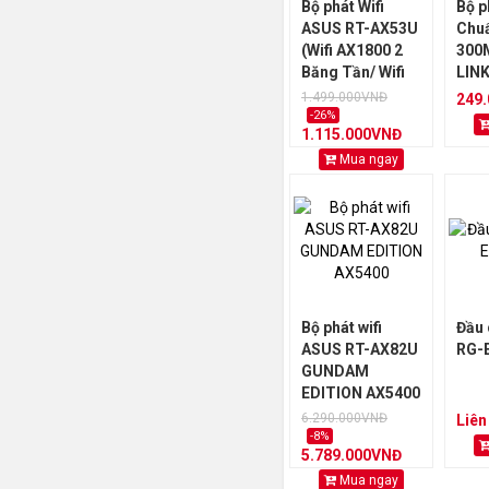
Bộ phát Wifi
Bộ p
ASUS RT-AX53U
Chuẩ
(Wifi AX1800 2
300
Băng Tần/ Wifi
LINK
6/ MU-MIMO/
WR8
1.499.000VNĐ
249
AiProtection)
-26%
1.115.000VNĐ
Mua ngay
Bộ phát wifi
Đầu 
ASUS RT-AX82U
RG-E
GUNDAM
EDITION AX5400
6.290.000VNĐ
Liên
-8%
5.789.000VNĐ
Mua ngay