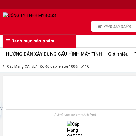
Danh mục sản phẩm
HƯỚNG DẪN XÂY DỰNG CẤU HÌNH MÁY TÍNH
Giới thiệu
Cáp Mạng CAT5E/ Tốc độ cao lên tới 1000mb/ 1G
ev
(Click vào để xem ảnh lớn)