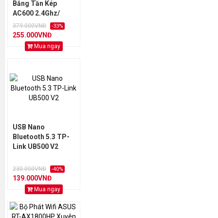
Băng Tần Kép
AC600 2.4Ghz/
5G.hz
379.000VNĐ
-33%
255.000VNĐ
Mua ngay
USB Nano
Bluetooth 5.3 TP-
Link UB500 V2
230.000VNĐ
-40%
139.000VNĐ
Mua ngay