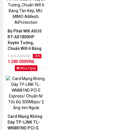
Bộ Phát Wifi ASUS
RT-AX1800HP
Xuyên Tường,
Chuẩn Wifi 6 Băng
Tần Kép, MU-
1.599.000VNĐ
-20%
MIMO AiMesh,
1.280.000VNĐ
AiProtection
Mua ngay
Card Mạng Không
Dây TP-LINK TL-
WN881ND PCI-E