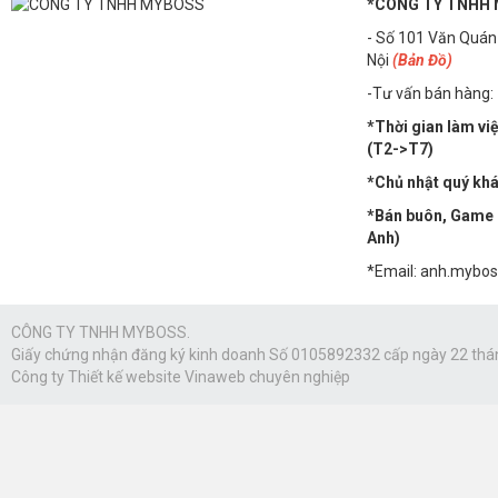
*CÔNG TY TNHH
- Số 101 Văn Quán
Nội
(Bản Đồ)
-Tư vấn bán hàng:
*Thời gian làm vi
(T2->T7)
*Chủ nhật quý khác
*Bán buôn, Game n
Anh)
*Email: anh.mybo
CÔNG TY TNHH MYBOSS.
Giấy chứng nhận đăng ký kinh doanh Số 0105892332 cấp ngày 22 thá
Công ty
Thiết kế website Vinaweb
chuyên nghiệp