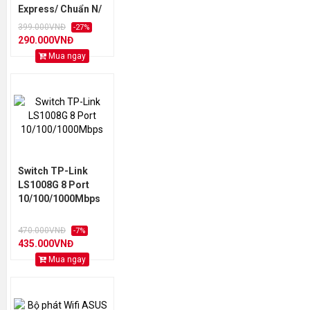
Express/ Chuẩn N/
Tốc Độ 300Mbps/ 2
399.000VNĐ
-27%
Ăng-ten Ngoài
290.000VNĐ
Mua ngay
Switch TP-Link
LS1008G 8 Port
10/100/1000Mbps
470.000VNĐ
-7%
435.000VNĐ
Mua ngay