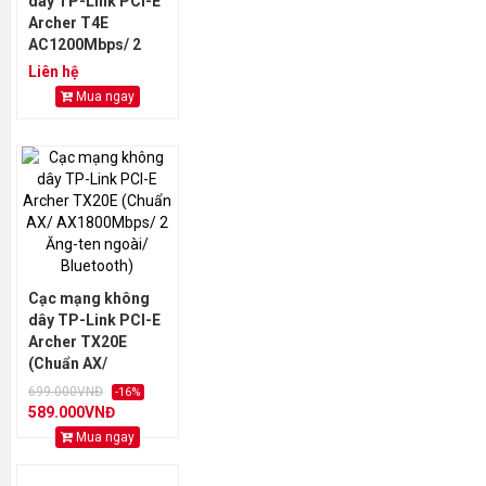
dây TP-Link PCI-E
Archer T4E
AC1200Mbps/ 2
Ăng-ten/ Bluetooth
Liên hệ
5.0
Mua ngay
Cạc mạng không
dây TP-Link PCI-E
Archer TX20E
(Chuẩn AX/
AX1800Mbps/ 2
699.000VNĐ
-16%
Ăng-ten ngoài/
589.000VNĐ
Bluetooth)
Mua ngay