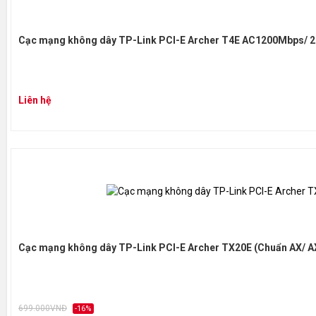
Công suất truyền tải
<
Cạc mạng không dây TP-Link PCI-E Archer T4E AC1200Mbps/ 2 
Chế độ Wi-Fi
A
S
Liên hệ
Bảo mật Wi-Fi
P
Modulation
D
Technology
Q
KHÁC
Cạc mạng không dây TP-Link PCI-E Archer TX20E (Chuẩn AX/ A
Chứng chỉ
CE,
Wir
699.000VNĐ
-16%
2x 