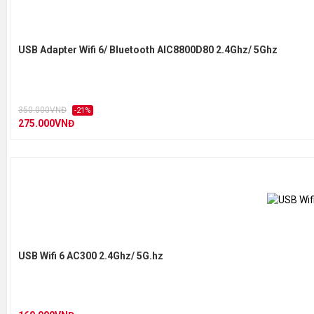
USB Adapter Wifi 6/ Bluetooth AIC8800D80 2.4Ghz/ 5Ghz
THÔN
TÍNH NĂNG PHẦN CỨNG
350.000VNĐ
-21%
275.000VNĐ
Giao diện
PC
Kích thước (RxDxC)
4.8
Dạng Ăng ten
De
USB Wifi 6 AC300 2.4Ghz/ 5G.hz
Độ lợi Ăng ten
2d