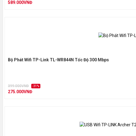
589.000VNĐ
Sản phẩm bao gồm
Res
Quic
System
Win
Requirements
Ope
Bộ Phát Wifi TP-Link TL-WR844N Tốc Độ 300 Mbps
(32
Sto
(-4
Môi trường
Ope
399.000VNĐ
con
-31%
275.000VNĐ
Sto
con