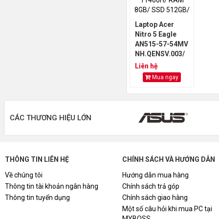
Laptop Acer
Nitro 5 Eagle
AN515-57-54MV
NH.QENSV.003/
i5 11400H/ RAM
Liên hệ
8GB/ SSD
Mua ngay
512GB/ VGA RTX
3050 4GB
CÁC THƯƠNG HIỆU LỚN
THÔNG TIN LIÊN HỆ
CHÍNH SÁCH VÀ HƯỚNG DẪN
Về chúng tôi
Hướng dẫn mua hàng
Thông tin tài khoản ngân hàng
Chính sách trả góp
Thông tin tuyển dụng
Chính sách giao hàng
Một số câu hỏi khi mua PC tại
MYBOSS