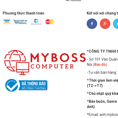
Phương thức thanh toán
Kết nối với chúng 
*CÔNG TY TNHH
- Số 101 Văn Quán
Nội
(Bản Đồ)
-Tư vấn bán hàng:
*Thời gian làm vi
(T2->T7)
*Chủ nhật quý khác
*Bán buôn, Game n
Anh)
*Email: anh.mybo