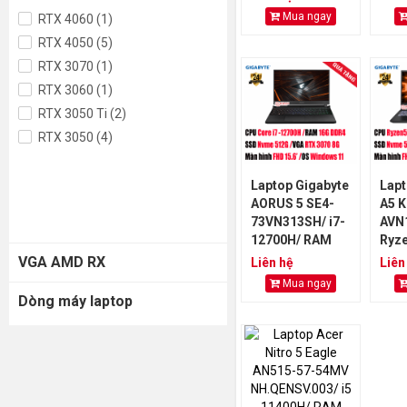
512GB/ RTX
512
Mua ngay
RTX 4060 (1)
4050 6GB
405
RTX 4050 (5)
RTX 3070 (1)
RTX 3060 (1)
RTX 3050 Ti (2)
RTX 3050 (4)
Laptop Gigabyte
Lapt
AORUS 5 SE4-
A5 K
73VN313SH/ i7-
AVN
12700H/ RAM
Ryz
16GB DDR4/
RAM
VGA AMD RX
Liên hệ
Liên
SSD 512GB/ RTX
SSD
Mua ngay
3070 8GB
306
Dòng máy laptop