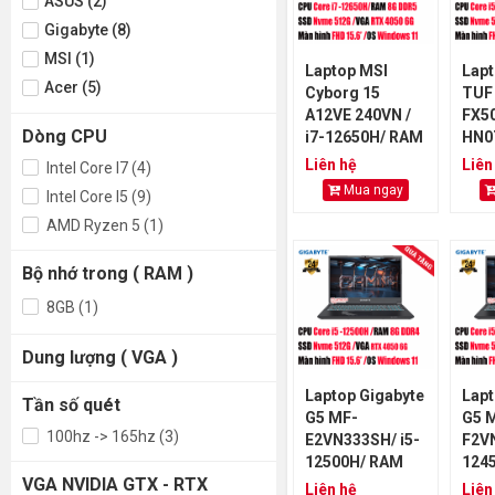
ASUS (2)
Gigabyte (8)
MSI (1)
Laptop MSI
Lap
Acer (5)
Cyborg 15
TUF
A12VE 240VN /
FX5
Dòng CPU
i7-12650H/ RAM
HN07
8GB DDR5/ SSD
125
Liên hệ
Liên
Intel Core I7 (4)
512GB/ RTX
8GB
Mua ngay
Intel Core I5 (9)
4050 6GB
512
AMD Ryzen 5 (1)
305
Bộ nhớ trong ( RAM )
8GB (1)
Dung lượng ( VGA )
Laptop Gigabyte
Lapt
Tần số quét
G5 MF-
G5 
100hz -> 165hz (3)
E2VN333SH/ i5-
F2VN
12500H/ RAM
124
VGA NVIDIA GTX - RTX
8GB DDR4/ SSD
8GB
Liên hệ
Liên