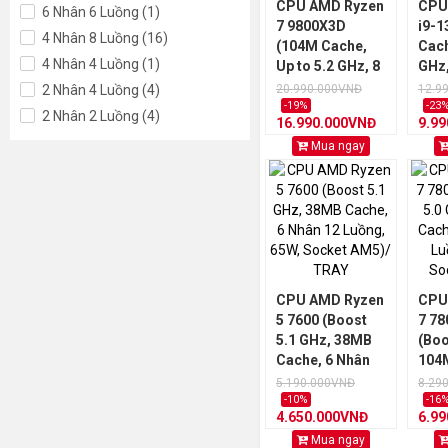
CPU AMD Ryzen
CPU 
6 Nhân 6 Luồng (1)
7 9800X3D
i9-1
4 Nhân 8 Luồng (16)
(104M Cache,
Cach
4 Nhân 4 Luồng (1)
Up to 5.2 GHz, 8
GHz,
Nhân 16 Luồng,
Luồn
2 Nhân 4 Luồng (4)
20.990.000VNĐ
12.9
120W, Socket
Sock
-19%
-23
2 Nhân 2 Luồng (4)
16.990.000VNĐ
9.9
AM5)
TRA
Mua ngay
CPU AMD Ryzen
CPU
5 7600 (Boost
7 7
5.1 GHz, 38MB
(Boo
Cache, 6 Nhân
104
12 Luồng, 65W,
Nhân
5.190.000VNĐ
8.29
Socket AM5)/
120W
-10%
-16
4.650.000VNĐ
6.9
TRAY
AM5
Mua ngay