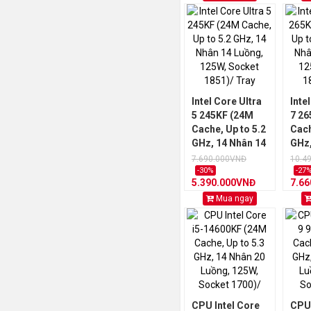
Intel Core Ultra
Inte
5 245KF (24M
7 26
Cache, Up to 5.2
Cach
GHz, 14 Nhân 14
GHz,
Luồng, 125W,
Luồn
7.690.000VNĐ
10.4
Socket 1851)/
Sock
-30%
-27
5.390.000VNĐ
7.6
Tray
Tra
Mua ngay
CPU Intel Core
CPU