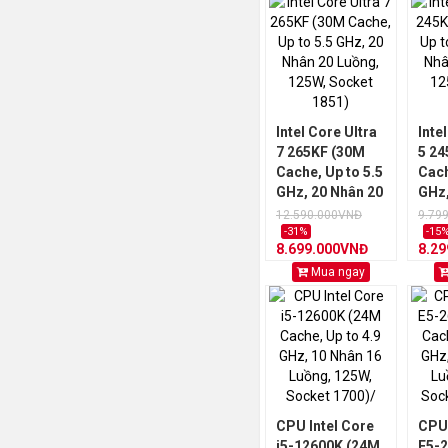
Intel Core Ultra
Inte
7 265KF (30M
5 24
Cache, Up to 5.5
Cach
GHz, 20 Nhân 20
GHz,
Luồng, 125W,
Luồn
12.590.000VNĐ
9.79
Socket 1851)
Sock
-31%
-15
8.699.000VNĐ
8.2
Mua ngay
CPU Intel Core
CPU 
i5-12600K (24M
E5-2