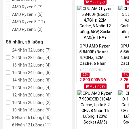
Mua ngay
AMD Ryzen 9 (7)
AMD Ryzen 7 (5)
AMD Ryzen 5 (12)
AMD Ryzen 3 (2)
Số nhân, số luồng
CPU AMD Ryzen
CPU
24 Nhân 32 Luồng (7)
5 8400F (Boost
5 56
20 Nhân 28 Luồng (4)
4.7GHz, 22M
4.6
Cache, 6 Nhân
Cach
16 Nhân 32 Luồng (4)
12 Luồng, 65W,
12 L
4.099.000VNĐ
3.49
16 Nhân 24 Luồng (8)
Socket AM5)/
Sock
-29%
-7%
2.890.000VNĐ
3.2
14 Nhân 20 Luồng (8)
TRAY
TRA
Mua ngay
12 Nhân 24 Luồng (4)
12 Nhân 20 Luồng (6)
10 Nhân 20 Luồng (2)
10 Nhân 16 Luồng (9)
8 Nhân 16 Luồng (10)
6 Nhân 12 Luồng (11)