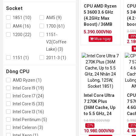
CPU AMD Ryzen
CPU
Socket
5 3600 3.6 GHz
5 34
1851 (10)
AM5 (9)
(4.2GHz Max
(4.2
Boost) / 36MB
boos
AM4 (16)
1700 (61)
Cache / 6 cores
core
3.58
5.390.000VNĐ
1200 (22)
1151-
/ 12 threads /
/ Ra
-39
Mua ngay
2.1
V2(Coffee
65W
11 /
Lake) (3)
1151 (1)
2011-3 (1)
Dòng CPU
AMD Ryzen (1)
Intel Core I9 (19)
Intel Core Ultra
CPU
Intel Core I7 (24)
7 270K Plus
7 57
Intel Core I5 (33)
(36M Cache, Up
4.6
Intel Core I3 (16)
to 5.5 GHz, 24
Cach
Intel Pentinum (5)
Nhân 24 Luồng,
16 L
14.990.000VNĐ
5.99
125W, Socket
Sock
-27%
-31
Intel Celeron (3)
10.980.000VNĐ
4.1
1851)
TRA
Intel Xeon (1)