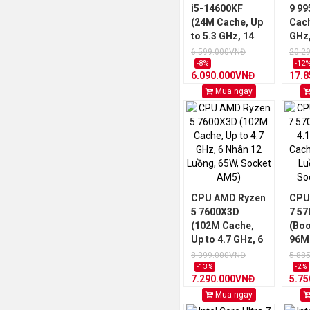
i5-14600KF
9 99
(24M Cache, Up
Cach
to 5.3 GHz, 14
GHz,
Nhân 20 Luồng,
Luồn
6.599.000VNĐ
20.2
125W, Socket
Soc
-8%
-12
6.090.000VNĐ
17.
1700)/ TRAY
Mua ngay
CPU AMD Ryzen
CPU
5 7600X3D
7 5
(102M Cache,
(Boo
Up to 4.7 GHz, 6
96M
Nhân 12 Luồng,
Nhân
8.399.000VNĐ
5.88
65W, Socket
105W
-13%
-2%
7.290.000VNĐ
5.7
AM5)
AM4
Mua ngay