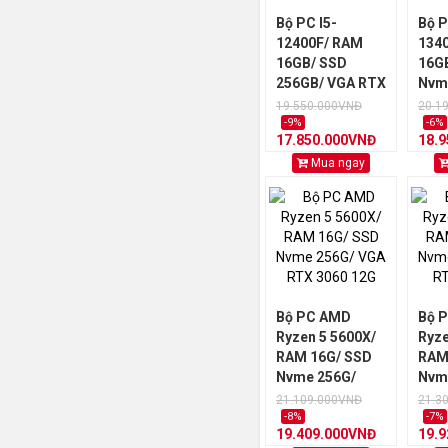
Bộ PC I5-
Bộ P
12400F/ RAM
134
16GB/ SSD
16G
256GB/ VGA RTX
Nvm
5050 8GB
VGA
19.550.000VNĐ
20.1
8GB
-9%
-6%
17.850.000VNĐ
18.
Mua ngay
Bộ PC AMD
Bộ 
Ryzen 5 5600X/
Ryze
RAM 16G/ SSD
RAM
Nvme 256G/
Nvm
VGA RTX 3060
VGA
21.109.000VNĐ
21.3
12G
8G
-8%
-7%
19.409.000VNĐ
19.