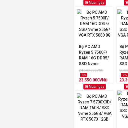
Mua ngay
Bộ PC AMD
Bộ 
Ryzen 5 7500F/
Ryze
RAM 16G DDR5/
RAM
SSD Nvme
SSD
256G/ VGA RTX
256
24.549.000VNĐ
25.0
5060 8G
306
-4%
-7%
23.550.000VNĐ
23.
Mua ngay