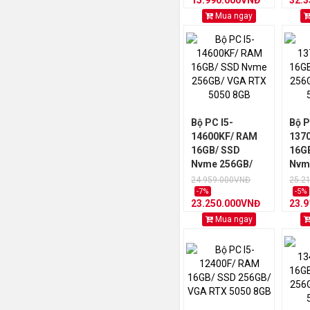
15.990.000VNĐ
32.
Mua ngay
Bộ PC I5-
Bộ P
14600KF/ RAM
137
16GB/ SSD
16G
Nvme 256GB/
Nvm
VGA RTX 5050
VGA
24.959.000VNĐ
25.2
8GB
8GB
-7%
-5%
23.250.000VNĐ
23.
Mua ngay