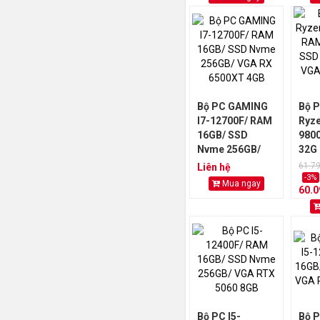
Bộ PC GAMING
Bộ 
I7-12700F/ RAM
Ryze
16GB/ SSD
980
Nvme 256GB/
32G
VGA RX 6500XT
Nvm
61.7
Liên hệ
4GB
VGA
-3%
Mua ngay
60.
16G
Bộ PC I5-
Bộ 