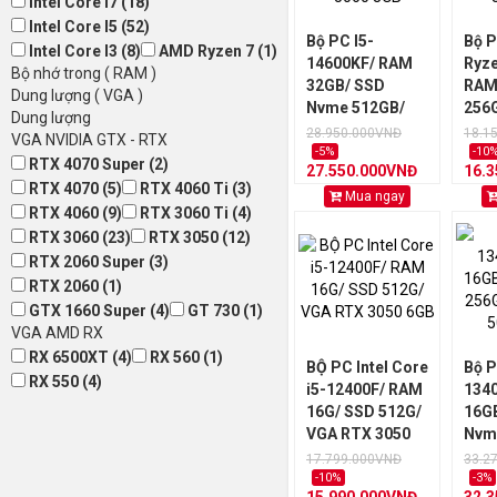
Intel Core I7 (18)
Intel Core I5 (52)
Bộ PC I5-
Bộ 
Intel Core I3 (8)
AMD Ryzen 7 (1)
14600KF/ RAM
Ryze
Bộ nhớ trong ( RAM )
32GB/ SSD
RAM
Dung lượng ( VGA )
Nvme 512GB/
256
Dung lượng
VGA RTX 5060
305
28.950.000VNĐ
18.1
VGA NVIDIA GTX - RTX
8GB
-5%
-10
RTX 4070 Super (2)
27.550.000VNĐ
16.
RTX 4070 (5)
RTX 4060 Ti (3)
Mua ngay
RTX 4060 (9)
RTX 3060 Ti (4)
RTX 3060 (23)
RTX 3050 (12)
RTX 2060 Super (3)
RTX 2060 (1)
GTX 1660 Super (4)
GT 730 (1)
VGA AMD RX
RX 6500XT (4)
RX 560 (1)
BỘ PC Intel Core
Bộ P
RX 550 (4)
i5-12400F/ RAM
134
16G/ SSD 512G/
16G
VGA RTX 3050
Nvm
6GB
VGA
17.799.000VNĐ
33.2
12G
-10%
-3%