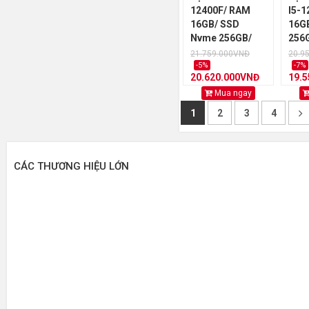
12400F/ RAM
I5-1
16GB/ SSD
16G
Nvme 256GB/
256
VGA RTX 5060
506
21.759.000VNĐ
20.9
8GB
-5%
-7%
20.620.000VNĐ
19.
Mua ngay
1
2
3
4
CÁC THƯƠNG HIỆU LỚN