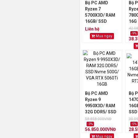
Bộ PC AMD
Bộ 
Ryzen 7
Ryze
5700X3D/ RAM
780
16GB/ SSD
16G
Nvme 256GB/
Nvm
42.0
Liên hệ
VGA RTX 5070
VGA
-9%
Mua ngay
38.
12GB
12G
Bộ PC AMD
Bộ P
Ryzen 9
147
9950X3D/ RAM
16G
32G DDR5/ SSD
SSD
Nvme 500G/
256
58.858.000VNĐ
30.0
VGA RTX 5060Ti
506
-3%
-5%
56.850.000VNĐ
28.
16GB
Mua ngay