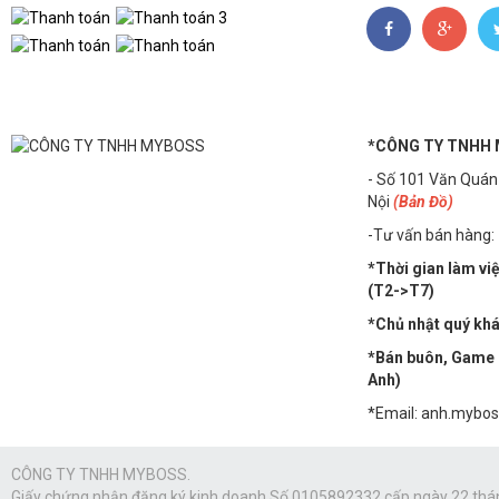
*CÔNG TY TNHH
- Số 101 Văn Quán
Nội
(Bản Đồ)
-Tư vấn bán hàng:
*Thời gian làm vi
(T2->T7)
*Chủ nhật quý khác
*Bán buôn, Game n
Anh)
*Email: anh.mybo
CÔNG TY TNHH MYBOSS.
Giấy chứng nhận đăng ký kinh doanh Số 0105892332 cấp ngày 22 thá