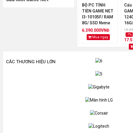
BỘ PC TÍNH
Cấu 
TIỀN GAME NET
GAM
I3-10105F/ RAM
124
8G/ SSD Nvme
16G
256G/ VGA GT
306
18.8
6.390.000VNĐ
730 2G
-7%
Mua ngay
17.
CÁC THƯƠNG HIỆU LỚN