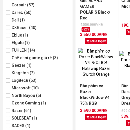
Ghế ALPHA
Chuộ
Corsair (57)
GAMER
Micr
POLARIS Black/
DareU (50)
Red
Dell (1)
4.550.000VNĐ
190
DXRacer (40)
-22%
3.550.000VNĐ
Eblue (1)
Mua ngay
Elgato (7)
FUHLEN (14)
Ghế chơi game giá rẻ (3)
Geezer (1)
Kingston (2)
Logitech (53)
Bàn phím cơ
Bàn
Microsoft (10)
Razer
Dar
North Bayou (5)
BlackWidow V4
Grey
Ozone Gaming (1)
75% RGB
Dre
Hotswap Razer
Razer (61)
3.590.000VNĐ
699.
Switch Orange
539
Mua ngay
SOLESEAT (1)
SADES (1)