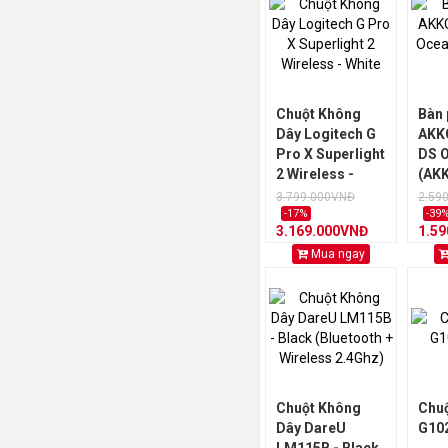
Chuột Không
Bàn 
Dây Logitech G
AKKO
Pro X Superlight
DS O
2 Wireless -
(AKK
White
3.799.000VNĐ
2.59
-17%
-39
3.169.000VNĐ
1.5
Mua ngay
Chuột Không
Chuộ
Dây DareU
G102