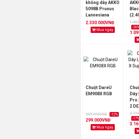
không dây AKKO
AKK
5098B Prunus
Blac
Lannesiana
(2.4
(RGB / Hotswap /
sw v
1.49
2.330.000VNĐ
Akko V3 Piano
Cre
-26
Mua ngay
1.0
Pro)
Chuột DareU
Chu
EM908X RGB
Dây 
Pro 
2 DE
3.79
339.000VNĐ
-12%
-17
299.000VNĐ
3.1
Mua ngay