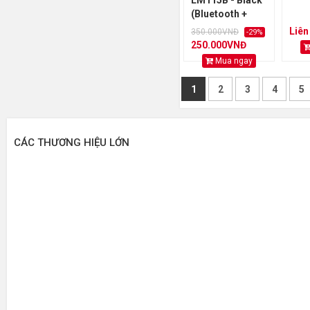
LM115B - Black
(Bluetooth +
Wireless
Liên
350.000VNĐ
-29%
2.4Ghz)
250.000VNĐ
Mua ngay
1
2
3
4
5
CÁC THƯƠNG HIỆU LỚN