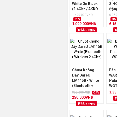
White On Black
SIHO
(2.4Ghz / AKKO
(tặn
sw v3)
1.490.000VNĐ
6.35
-26%
-3%
1.099.000VNĐ
6.1
Mua ngay
Chuột Không
Bàn
Dây DareU
WAR
LM115B - White
Pala
(Bluetooth +
WGT
Wireless
3.3
350.000VNĐ
-29%
2.4Ghz)
250.000VNĐ
Mua ngay