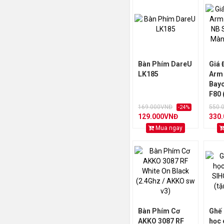
Bàn Phím DareU
Giá 
LK185
Arm
Bayo
F80 
35 I
169.000VNĐ
550.
-24%
129.000VNĐ
330
Mua ngay
Bàn Phím Cơ
Ghế 
AKKO 3087 RF
học