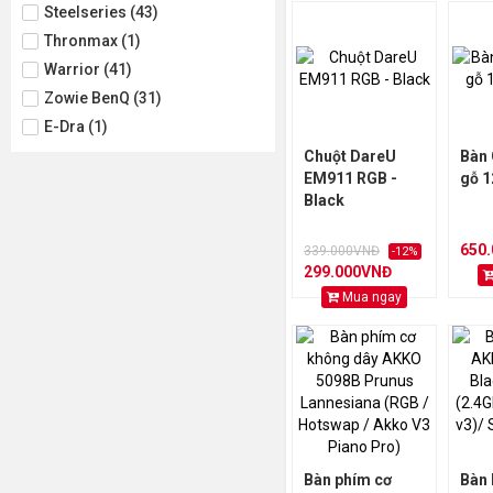
Steelseries (43)
Thronmax (1)
Warrior (41)
Zowie BenQ (31)
E-Dra (1)
Chuột DareU
Bàn
EM911 RGB -
gỗ 1
Black
650
339.000VNĐ
-12%
299.000VNĐ
Mua ngay
Bàn phím cơ
Bàn