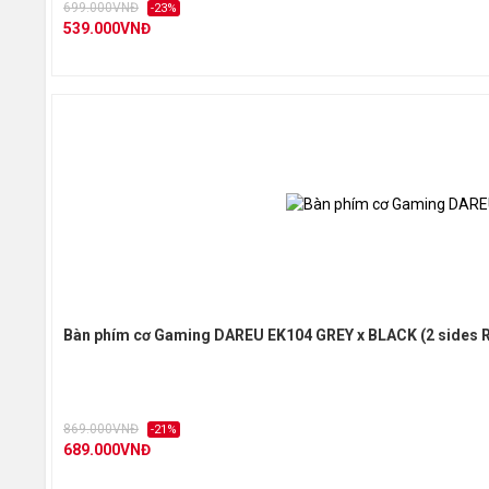
699.000VNĐ
-23%
539.000VNĐ
Bàn phím cơ Gaming DAREU EK104 GREY x BLACK (2 sides R
869.000VNĐ
-21%
689.000VNĐ