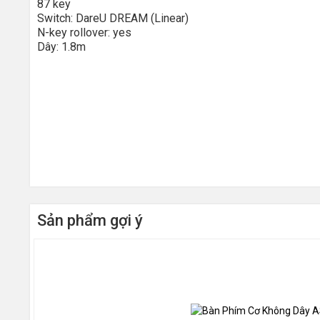
87 key
Switch: DareU DREAM (Linear)
N-key rollover: yes
Dây: 1.8m
Sản phẩm gợi ý