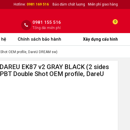
Hotline:
0981 169 516
Bảo đảm chất lượng
Miễn phí giao hàng
0981 155 516
0
Tổng đài miễn phí
 hệ
Chính sách bảo hành
Xây dựng cấu hình
 Shot OEM profile, DareU DREAM sw)
 DAREU EK87 v2 GRAY BLACK (2 sides
, PBT Double Shot OEM profile, DareU