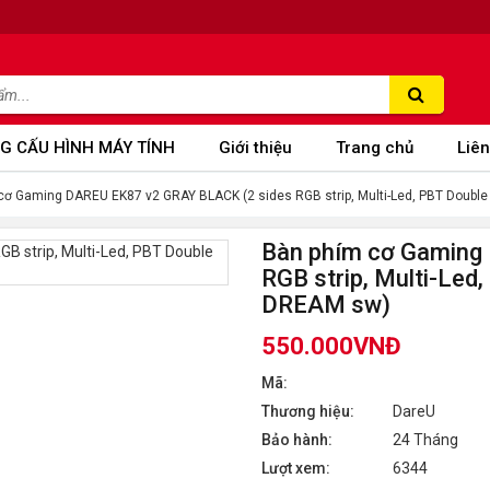
G CẤU HÌNH MÁY TÍNH
Giới thiệu
Trang chủ
Liên
cơ Gaming DAREU EK87 v2 GRAY BLACK (2 sides RGB strip, Multi-Led, PBT Double
Bàn phím cơ Gaming
RGB strip, Multi-Led
DREAM sw)
550.000VNĐ
Mã:
Thương hiệu:
DareU
Bảo hành:
24 Tháng
Lượt xem:
6344