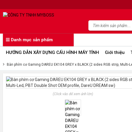
Danh mục sản phẩm
HƯỚNG DẪN XÂY DỰNG CẤU HÌNH MÁY TÍNH
Giới thiệu
Bàn phím cơ Gaming DAREU EK104 GREY x BLACK (2 sides RGB strip, Multi-L
(Click vào để xem ảnh lớn)