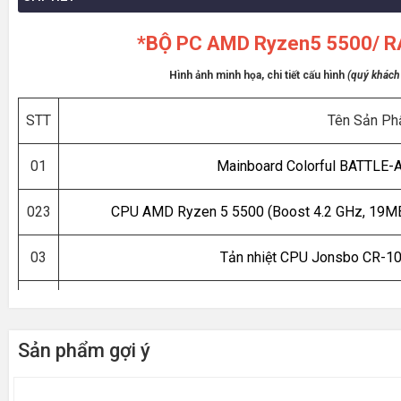
*BỘ PC AMD Ryzen5 5500/ R
Hình ảnh minh họa, chi tiết cấu hình
(quý khách 
STT
Tên Sản P
01
Mainboard Colorful BATTLE
023
CPU AMD Ryzen 5 5500 (Boost 4.2 GHz, 19MB
03
Tản nhiệt CPU Jonsbo CR-10
04
RAM HIKSEMI Armor 16GB DDR
Sản phẩm gợi ý
05
SSD SSTC 256GB
SAT
06
VGA Nvidia GeForce RTX