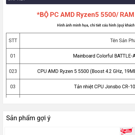
*BỘ PC AMD Ryzen5 5500/ RAM
Hình ảnh minh họa, chi tiết cấu hình
(quý khách 
STT
Tên Sản P
01
Mainboard Colorful BATTLE
023
CPU AMD Ryzen 5 5500 (Boost 4.2 GHz, 19MB
03
Tản nhiệt CPU Jonsbo CR-10
04
RAM HIKSEMI Armor 16GB DDR
Sản phẩm gợi ý
05
SSD 256GB PCIe N
06
VGA ASUS DUAL RTX 5