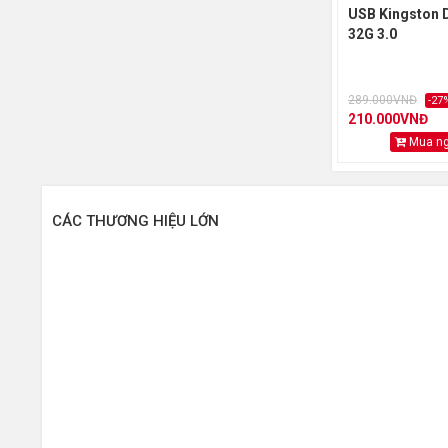
USB Kingston 
32G 3.0
289.000VNĐ
-27
210.000VNĐ
Mua n
CÁC THƯƠNG HIỆU LỚN