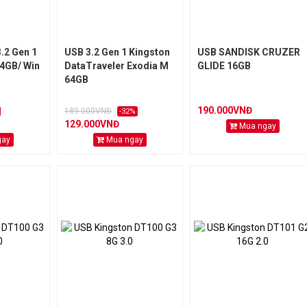
.2 Gen 1
USB 3.2 Gen 1 Kingston
USB SANDISK CRUZER
64GB/ Win
DataTraveler Exodia M
GLIDE 16GB
64GB
190.000VNĐ
189.000VNĐ
-32%
129.000VNĐ
Mua ngay
gay
Mua ngay