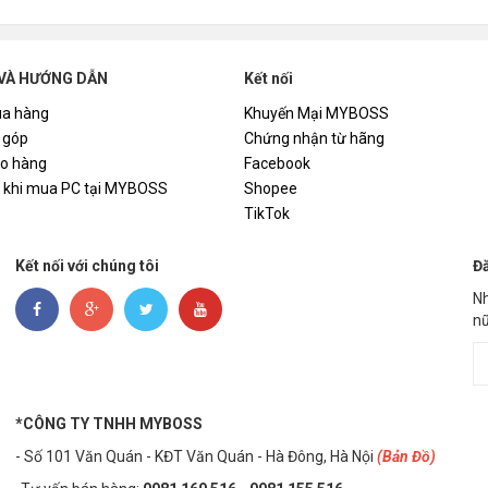
VÀ HƯỚNG DẪN
Kết nối
a hàng
Khuyến Mại MYBOSS
 góp
Chứng nhận từ hãng
ao hàng
Facebook
i khi mua PC tại MYBOSS
Shopee
TikTok
Kết nối với chúng tôi
Đă
Nh
nữ
*CÔNG TY TNHH MYBOSS
- Số 101 Văn Quán - KĐT Văn Quán - Hà Đông, Hà Nội
(Bản Đồ)