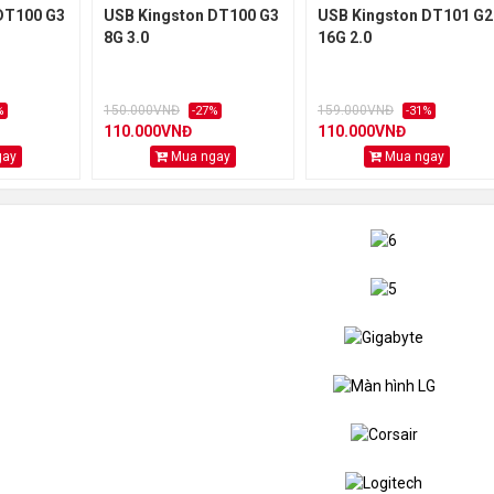
DT100 G3
USB Kingston DT100 G3
USB Kingston DT101 G2
8G 3.0
16G 2.0
150.000VNĐ
159.000VNĐ
%
-27%
-31%
110.000VNĐ
110.000VNĐ
gay
Mua ngay
Mua ngay