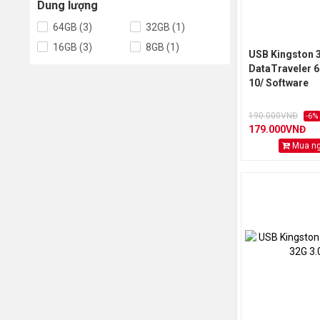
Dung lượng
64GB (3)
32GB (1)
16GB (3)
8GB (1)
USB Kingston 3
DataTraveler 
10/ Software
190.000VNĐ
-6%
179.000VNĐ
Mua n