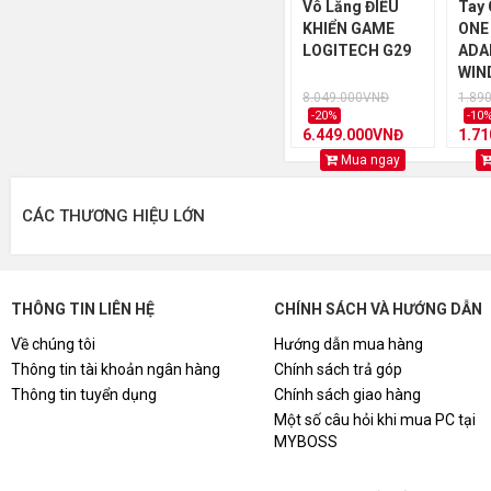
Vô Lăng ĐIỀU
Tay
KHIỂN GAME
ONE
LOGITECH G29
ADA
WIN
8.049.000VNĐ
1.89
-20%
-10
6.449.000VNĐ
1.7
Mua ngay
CÁC THƯƠNG HIỆU LỚN
THÔNG TIN LIÊN HỆ
CHÍNH SÁCH VÀ HƯỚNG DẪN
Về chúng tôi
Hướng dẫn mua hàng
Thông tin tài khoản ngân hàng
Chính sách trả góp
Thông tin tuyển dụng
Chính sách giao hàng
Một số câu hỏi khi mua PC tại
MYBOSS