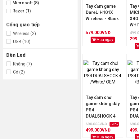
Microsoft (8)
Tay cầm game
Tay
Razer (1)
DareU H101X
MIC
Wireless - Black
XBO
Cổng giao tiếp
WHI
579.000VNĐ
499.
Wireless (2)
299
Mua ngay
USB (10)
Đèn Led
Không (7)
Có (2)
Tay cầm chơi
Tay 
game không dây
gam
PS4
PS4
DUALSHOCK 4
DUA
/White/ OEM
/Bla
690.000VNĐ
690.
-28%
499.000VNĐ
499
Mua ngay