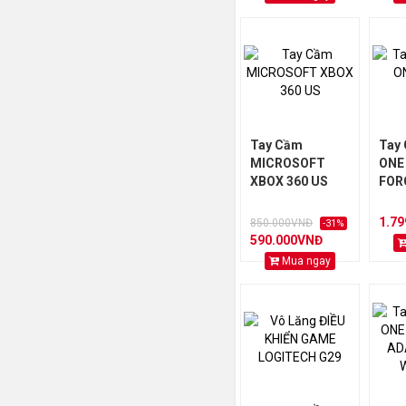
Tay Cầm
Tay
MICROSOFT
ONE
XBOX 360 US
FOR
1.7
850.000VNĐ
-31%
590.000VNĐ
Mua ngay