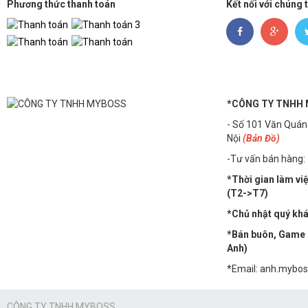
Phương thức thanh toán
Kết nối với chúng 
*CÔNG TY TNHH
- Số 101 Văn Quán
Nội
(Bản Đồ)
-Tư vấn bán hàng:
*Thời gian làm vi
(T2->T7)
*Chủ nhật quý khác
*Bán buôn, Game n
Anh)
*Email: anh.mybo
CÔNG TY TNHH MYBOSS.