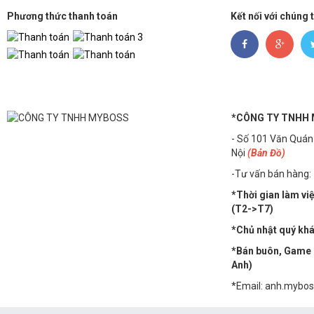
Phương thức thanh toán
Kết nối với chúng 
*CÔNG TY TNHH
- Số 101 Văn Quán
Nội
(Bản Đồ)
-Tư vấn bán hàng:
*Thời gian làm vi
(T2->T7)
*Chủ nhật quý khác
*Bán buôn, Game n
Anh)
*Email: anh.mybo