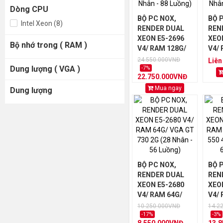
Dòng CPU
BỘ PC NOX,
BỘ 
Intel Xeon (8)
RENDER DUAL
REN
XEON E5-2696
XEO
Bộ nhớ trong ( RAM )
V4/ RAM 128G/
V4/ 
VGA RX 6600 8G
VGA
24.550.000VNĐ
Liên
Dung lượng ( VGA )
(44 Nhân - 88
3050
-7%
22.750.000VNĐ
Luồng)
Nhân
Luồ
Mua ngay
Dung lượng
BỘ PC NOX,
BỘ 
RENDER DUAL
REN
XEON E5-2680
XEO
V4/ RAM 64G/
V4/ 
VGA GT 730 2G
VGA 
10.250.000VNĐ
14.2
(28 Nhân - 56
(32 
-17%
-3%