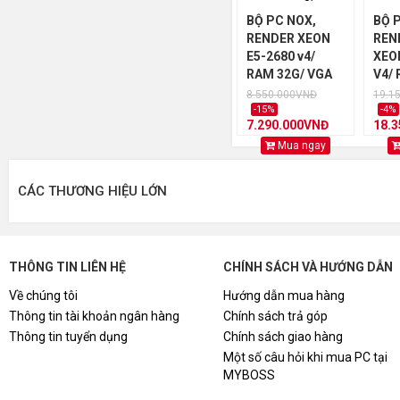
BỘ PC NOX,
BỘ 
RENDER XEON
REN
E5-2680 v4/
XEO
RAM 32G/ VGA
V4/ 
GT 730 2G (14
VGA 
8.550.000VNĐ
19.1
Nhân - 24
(44 
-15%
-4%
7.290.000VNĐ
18.
Luồng)
Luồ
Mua ngay
CÁC THƯƠNG HIỆU LỚN
THÔNG TIN LIÊN HỆ
CHÍNH SÁCH VÀ HƯỚNG DẪN
Về chúng tôi
Hướng dẫn mua hàng
Thông tin tài khoản ngân hàng
Chính sách trả góp
Thông tin tuyển dụng
Chính sách giao hàng
Một số câu hỏi khi mua PC tại
MYBOSS