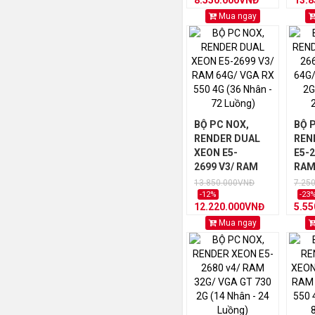
8.550.000VNĐ
13.
Luồng)
Luồ
Mua ngay
BỘ PC NOX,
BỘ 
RENDER DUAL
REN
XEON E5-
E5-2
2699 V3/ RAM
RAM
64G/ VGA RX 550
GT 
13.850.000VNĐ
7.25
4G (36 Nhân -
(10 
-12%
-23
12.220.000VNĐ
5.5
72 Luồng)
20 L
Mua ngay