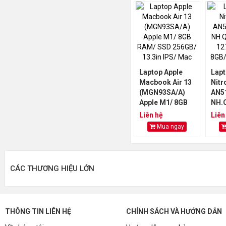
Xe G
Laptop Apple
Lapt
Macbook Air 13
Nitr
(MGN93SA/A)
AN5
Apple M1/ 8GB
NH.
RAM/ SSD
i7 1
Liên hệ
Liên
256GB/ 13.3in
8GB
Mua ngay
IPS/ Mac OS/
512
Màu bạc
305
CÁC THƯƠNG HIỆU LỚN
THÔNG TIN LIÊN HỆ
CHÍNH SÁCH VÀ HƯỚNG DẪN