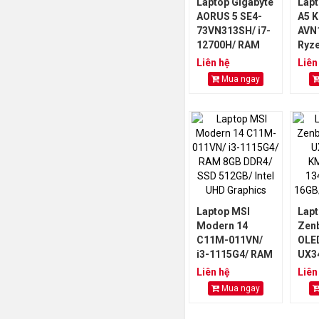
Laptop Gigabyte
Lapt
AORUS 5 SE4-
A5 K
73VN313SH/ i7-
AVN
12700H/ RAM
Ryz
16GB DDR4/
RAM
Liên hệ
Liên
SSD 512GB/ RTX
SSD
Mua ngay
3070 8GB
306
Laptop MSI
Lapt
Modern 14
Zen
C11M-011VN/
OLE
i3-1115G4/ RAM
UX3
8GB DDR4/ SSD
KM2
Liên hệ
Liên
512GB/ Intel
134
Mua ngay
UHD Graphics
16G
512G