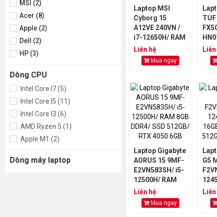
MSI (2)
Laptop MSI
Lap
Acer (8)
Cyborg 15
TUF
A12VE 240VN /
FX5
Apple (2)
i7-12650H/ RAM
HN07
Dell (2)
8GB DDR5/ SSD
125
Liên hệ
Liên
HP (3)
512GB/ RTX
8GB
Mua ngay
4050 6GB
512
Dòng CPU
305
Intel Core I7 (5)
Intel Core I5 (11)
Intel Core I3 (6)
AMD Ryzen 5 (1)
Apple M1 (2)
Laptop Gigabyte
Lapt
Dòng máy laptop
AORUS 15 9MF-
G5 
E2VN583SH/ i5-
F2VN
12500H/ RAM
124
8GB DDR4/ SSD
16G
Liên hệ
Liên
512GB/ RTX
SSD
Mua ngay
4050 6GB
405