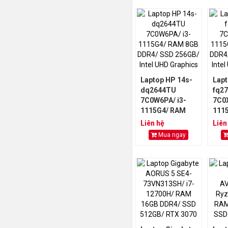
Laptop HP 14s-
Lapt
dq2644TU
fq2
7C0W6PA/ i3-
7C0X
1115G4/ RAM
111
8GB DDR4/ SSD
8GB
Liên hệ
Liên
256GB/ Intel
256G
Mua ngay
UHD Graphics
UHD