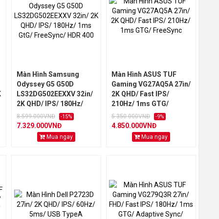
Màn Hình Samsung
Màn Hình ASUS TUF
Odyssey G5 G50D
Gaming VG27AQ5A 27in/
K
LS32DG502EEXXV 32in/
2K QHD/ Fast IPS/
2K QHD/ IPS/ 180Hz/
210Hz/ 1ms GTG/
1ms GtG/ FreeSync/
FreeSync
8.599.000VNĐ
5.350.000VNĐ
-15%
-9%
HDR 400
7.329.000VNĐ
4.850.000VNĐ
Mua ngay
Mua ngay