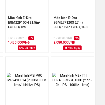
Màn hình E-Dra
Màn hình E-Dra
EGM22F100H 21.5in/
EGM27F120S 27In /
Full HD/ IPS
FHD/ 1ms/ 120Hz/ IPS
1.590.000VNĐ
2.290.000VNĐ
-9%
-9%
1.450.000VNĐ
2.080.000VNĐ
Mua ngay
Mua ngay