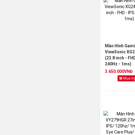
Màn Hình Gam
ViewSonic XG
(23.8 inch - FHD
240Hz - 1ms)
3.650.000VNĐ
Mua n