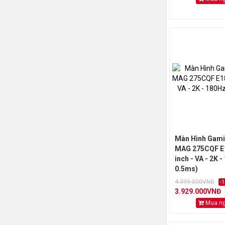
Màn Hình Gami
MAG 275CQF E1
inch - VA - 2K -
0.5ms)
4.399.000VNĐ
-
3.929.000VNĐ
Mua n