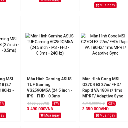
Mua ngay
ng MSI
Màn Hình Gaming ASUS
Màn Hình Cong MSI
8 (27
TUF Gaming
G27C4 E3 27in/ FHD/
 180Hz -
VG259QM5A (24.5 inch -
Rapid VA 180Hz/ 1ms
IPS - FHD - 0.3ms -
MPRT/ Adaptive Sync
240Hz)
4.190.000VNĐ
4.710.000VNĐ
11%
-17%
-29%
3.490.000VNĐ
3.350.000VNĐ
gay
Mua ngay
Mua ngay