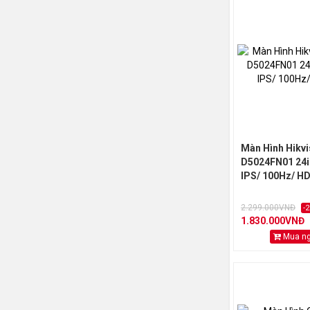
Màn Hình Hikvi
D5024FN01 24i
IPS/ 100Hz/ H
2.299.000VNĐ
-
1.830.000VNĐ
Mua n