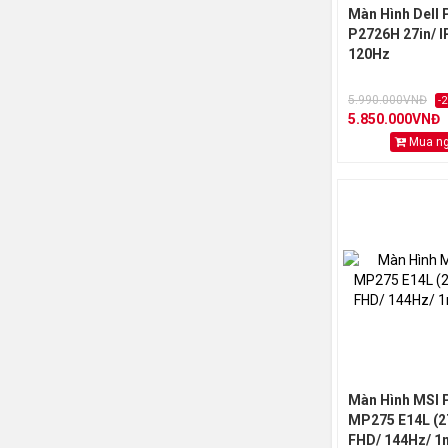
Màn Hình Dell 
P2726H 27in/ I
120Hz
5.990.000VNĐ
-
5.850.000VNĐ
Mua n
Màn Hình MSI 
MP275 E14L (27
FHD/ 144Hz/ 1