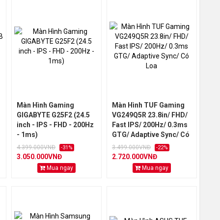
Màn Hình Gaming
Màn Hình TUF Gaming
GIGABYTE G25F2 (24.5
VG249Q5R 23.8in/ FHD/
inch - IPS - FHD - 200Hz
Fast IPS/ 200Hz/ 0.3ms
- 1ms)
GTG/ Adaptive Sync/ Có
Loa
4.399.000VNĐ
3.499.000VNĐ
-31%
-22%
3.050.000VNĐ
2.720.000VNĐ
Mua ngay
Mua ngay