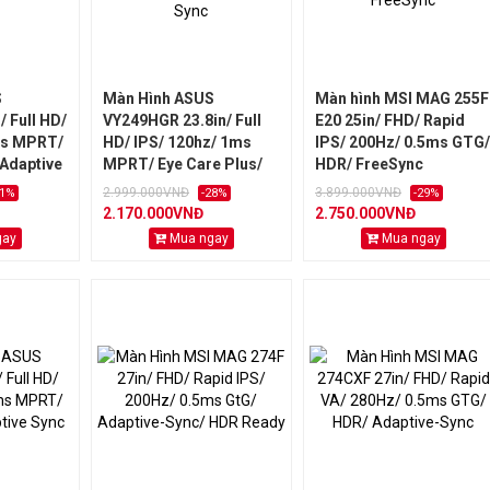
S
Màn Hình ASUS
Màn hình MSI MAG 255F
 Full HD/
VY249HGR 23.8in/ Full
E20 25in/ FHD/ Rapid
ms MPRT/
HD/ IPS/ 120hz/ 1ms
IPS/ 200Hz/ 0.5ms GTG/
 Adaptive
MPRT/ Eye Care Plus/
HDR/ FreeSync
Adaptive Sync
2.999.000VNĐ
3.899.000VNĐ
11%
-28%
-29%
2.170.000VNĐ
2.750.000VNĐ
gay
Mua ngay
Mua ngay