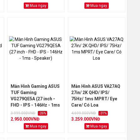
Mua ngay
Mua ngay
Màn Hình Gaming ASUS
Màn Hình ASUS VA27AQ
TUF Gaming
27in/ 2K QHD/ IPS/
VG279QE5A (27 inch -
75Hz/ 1ms MPRT/ Eye
FHD - IPS - 146Hz - 1ms
Care/ Có Loa
- Speaker)
3.999.000VNĐ
4.699.000VNĐ
-26%
-31%
2.950.000VNĐ
3.259.000VNĐ
Mua ngay
Mua ngay