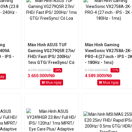
ing
Màn Hình ASUS TUF
Màn Hình Gaming
2409A
Gaming VG279Q5R 27in/
ViewSonic VX2758A-2K-
 - IPS -
FHD/ Fast IPS/ 200Hz/
PRO-4 (27 inch - IPS - 2
1ms GTG/ FreeSync/ Có
- 180Hz - 1ms)
Loa
4.799.000VNĐ
5.150.000VNĐ
-24%
-11%
3.650.000VNĐ
4.589.000VNĐ
gay
Mua ngay
Mua ngay