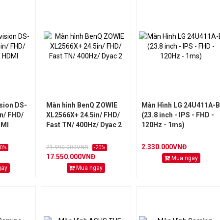
sion DS-
Màn hình BenQ ZOWIE
Màn Hình LG 24U411A-B
n/ FHD/
XL2566X+ 24.5in/ FHD/
(23.8 inch - IPS - FHD -
DMI
Fast TN/ 400Hz/ Dyac 2
120Hz - 1ms)
2.330.000VNĐ
21.990.000VNĐ
20%
-20%
17.550.000VNĐ
Mua ngay
gay
Mua ngay