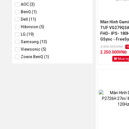
AOC (3)
BenQ (1)
Dell (11)
Màn Hình Gam
Hikvision (5)
TUF VG279Q3A 
FHD- IPS- 180
LG (19)
GSync - FreeSy
Samsung (13)
Likewnew/ 2nd
2.350.000VNĐ
-
Viewsonic (5)
2.250.000VNĐ
Zowie BenQ (1)
Mua n