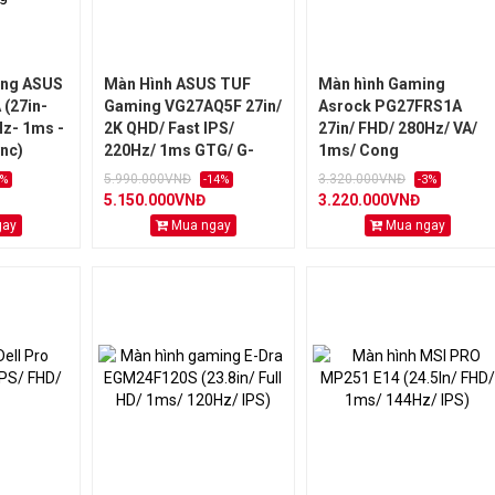
ing ASUS
Màn Hình ASUS TUF
Màn hình Gaming
(27in-
Gaming VG27AQ5F 27in/
Asrock PG27FRS1A
Hz- 1ms -
2K QHD/ Fast IPS/
27in/ FHD/ 280Hz/ VA/
nc)
220Hz/ 1ms GTG/ G-
1ms/ Cong
/ Bh hãng
Sync
5.990.000VNĐ
3.320.000VNĐ
4%
-14%
-3%
5.150.000VNĐ
3.220.000VNĐ
gay
Mua ngay
Mua ngay