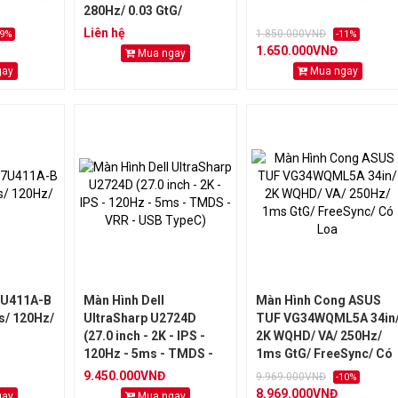
280Hz/ 0.03 GtG/
AdaptiveSync/ HDR 400
Liên hệ
1.850.000VNĐ
19%
-11%
1.650.000VNĐ
Mua ngay
gay
Mua ngay
7U411A-B
Màn Hình Dell
Màn Hình Cong ASUS
s/ 120Hz/
UltraSharp U2724D
TUF VG34WQML5A 34in
(27.0 inch - 2K - IPS -
2K WQHD/ VA/ 250Hz/
120Hz - 5ms - TMDS -
1ms GtG/ FreeSync/ Có
VRR - USB TypeC)
Loa
9.450.000VNĐ
9.969.000VNĐ
-10%
8.969.000VNĐ
gay
Mua ngay