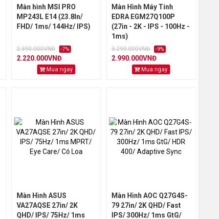
Màn hình MSI PRO
Màn Hình Máy Tính
MP243L E14 (23.8In/
EDRA EGM27Q100P
FHD/ 1ms/ 144Hz/ IPS)
(27in - 2K - IPS - 100Hz -
1ms)
2.390.000VNĐ
3.290.000VNĐ
-7%
-9%
2.220.000VNĐ
2.990.000VNĐ
Mua ngay
Mua ngay
Màn Hình ASUS
Màn Hình AOC Q27G4S-
VA27AQSE 27in/ 2K
79 27in/ 2K QHD/ Fast
QHD/ IPS/ 75Hz/ 1ms
IPS/ 300Hz/ 1ms GtG/