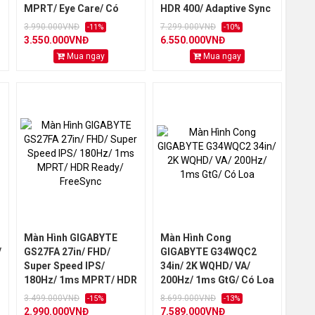
MPRT/ Eye Care/ Có
HDR 400/ Adaptive Sync
Loa
3.990.000VNĐ
7.299.000VNĐ
-11%
-10%
3.550.000VNĐ
6.550.000VNĐ
Mua ngay
Mua ngay
Màn Hình GIGABYTE
Màn Hình Cong
/
GS27FA 27in/ FHD/
GIGABYTE G34WQC2
Super Speed IPS/
34in/ 2K WQHD/ VA/
180Hz/ 1ms MPRT/ HDR
200Hz/ 1ms GtG/ Có Loa
Ready/ FreeSync
3.499.000VNĐ
8.699.000VNĐ
-15%
-13%
2.990.000VNĐ
7.589.000VNĐ