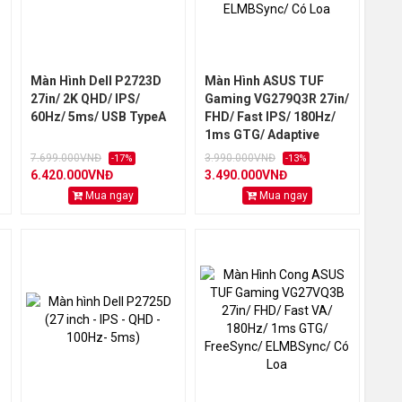
Màn Hình Dell P2723D
Màn Hình ASUS TUF
27in/ 2K QHD/ IPS/
Gaming VG279Q3R 27in/
60Hz/ 5ms/ USB TypeA
FHD/ Fast IPS/ 180Hz/
1ms GTG/ Adaptive
Sync/ ELMBSync/ Có
7.699.000VNĐ
3.990.000VNĐ
-17%
-13%
Loa
6.420.000VNĐ
3.490.000VNĐ
Mua ngay
Mua ngay