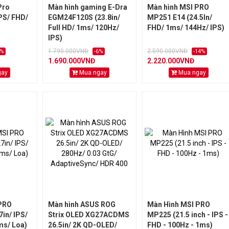
Pro
Màn hình gaming E-Dra
Màn hình MSI PRO
PS/ FHD/
EGM24F120S (23.8in/
MP251 E14 (24.5In/
Full HD/ 1ms/ 120Hz/
FHD/ 1ms/ 144Hz/ IPS)
IPS)
1.790.000VNĐ
2.590.000VNĐ
2%
-6%
-14%
1.690.000VNĐ
2.220.000VNĐ
gay
Mua ngay
Mua ngay
PRO
Màn hình ASUS ROG
Màn Hình MSI PRO
in/ IPS/
Strix OLED XG27ACDMS
MP225 (21.5 inch - IPS -
ms/ Loa)
26.5in/ 2K QD-OLED/
FHD - 100Hz - 1ms)