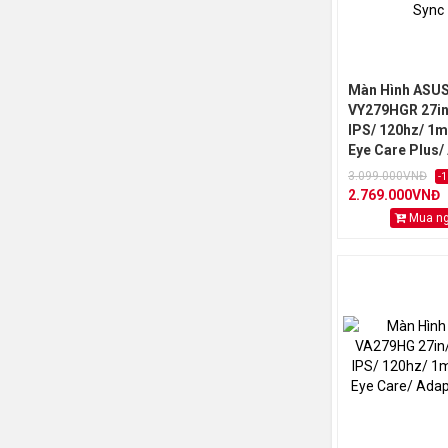
Màn Hình ASU
VY279HGR 27in/
IPS/ 120hz/ 1
Eye Care Plus/
Sync
3.099.000VNĐ
-
2.769.000VNĐ
Mua n