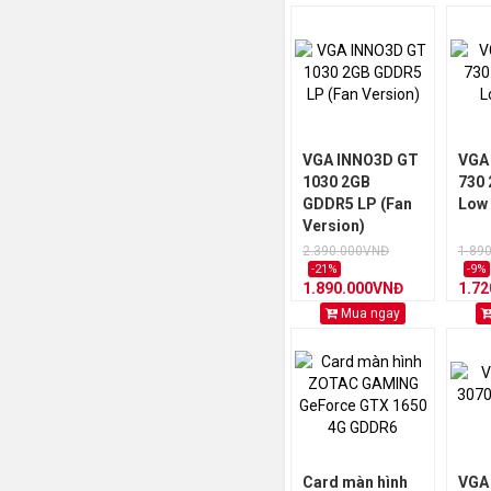
GTX 1060 6G (1)
GT 1030 (2)
GT 730 (1)
GT 710 (1)
Quadro (4)
VGA INNO3D GT
VGA
1030 2GB
730
GDDR5 LP (Fan
Low 
Version)
2.390.000VNĐ
1.89
-21%
-9%
1.890.000VNĐ
1.7
Mua ngay
Card màn hình
VGA