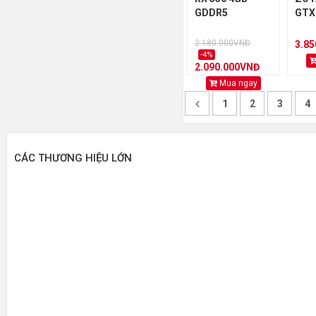
GDDR5
GTX
2.180.000VNĐ
3.8
-4%
2.090.000VNĐ
Mua ngay
1
2
3
4
CÁC THƯƠNG HIỆU LỚN