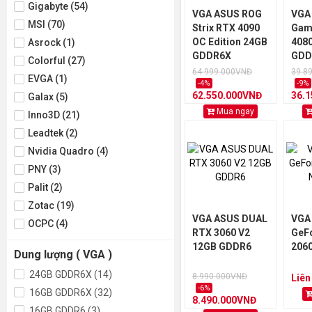
Gigabyte (54)
VGA ASUS ROG
VGA
MSI (70)
Strix RTX 4090
Gam
OC Edition 24GB
408
Asrock (1)
GDDR6X
GDD
Colorful (27)
64.999.000VNĐ
39.8
EVGA (1)
-4%
-9%
62.550.000VNĐ
36.
Galax (5)
Mua ngay
Inno3D (21)
Leadtek (2)
Nvidia Quadro (4)
PNY (3)
Palit (2)
Zotac (19)
VGA ASUS DUAL
VGA 
OCPC (4)
RTX 3060 V2
GeF
12GB GDDR6
206
Dung lượng ( VGA )
24GB GDDR6X (14)
8.990.000VNĐ
Liên
-6%
16GB GDDR6X (32)
8.490.000VNĐ
16GB GDDR6 (3)