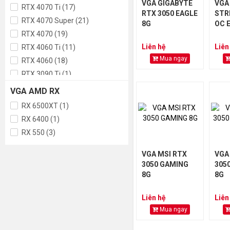
VGA GIGABYTE
VGA
RTX 4070 Ti (17)
RTX 3050 EAGLE
STR
RTX 4070 Super (21)
8G
OC E
RTX 4070 (19)
Liên hệ
Liên
RTX 4060 Ti (11)
Mua ngay
RTX 4060 (18)
RTX 3090 Ti (1)
RTX 3090 (1)
VGA AMD RX
RTX 3080 Ti (3)
RX 6500XT (1)
RTX 3080 (2)
RX 6400 (1)
RTX 3070 Ti (4)
RX 550 (3)
RTX 3070 (4)
RTX 3060 Ti (2)
VGA MSI RTX
VGA
3050 GAMING
3050
RTX 3060 (16)
8G
8G
RTX 3050 (17)
RTX 2060 (2)
Liên hệ
Liên
GTX 1660 Super (5)
Mua ngay
GTX 1650 (4)