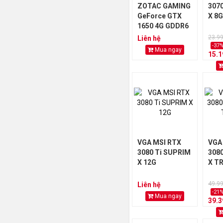
ZOTAC GAMING
307
GeForce GTX
X 8G
1650 4G GDDR6
23.9
Liên hệ
-37
Mua ngay
15.
VGA MSI RTX
VGA
3080 Ti SUPRIM
308
X 12G
X TR
49.9
Liên hệ
-21
Mua ngay
39.