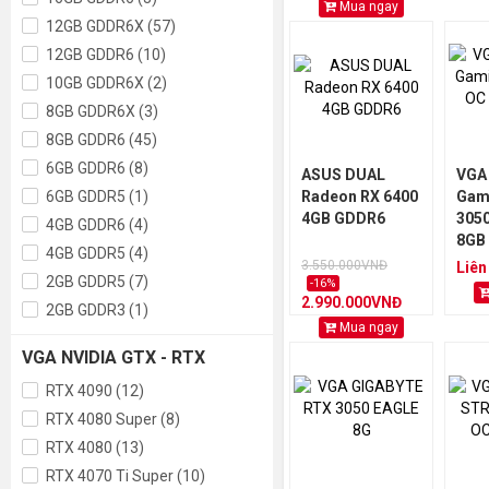
Mua ngay
12GB GDDR6X (57)
12GB GDDR6 (10)
10GB GDDR6X (2)
8GB GDDR6X (3)
8GB GDDR6 (45)
6GB GDDR6 (8)
ASUS DUAL
VGA
6GB GDDR5 (1)
Radeon RX 6400
Gam
4GB GDDR6
3050
4GB GDDR6 (4)
8GB
4GB GDDR5 (4)
3.550.000VNĐ
Liên
2GB GDDR5 (7)
-16%
2.990.000VNĐ
2GB GDDR3 (1)
Mua ngay
VGA NVIDIA GTX - RTX
RTX 4090 (12)
RTX 4080 Super (8)
RTX 4080 (13)
RTX 4070 Ti Super (10)