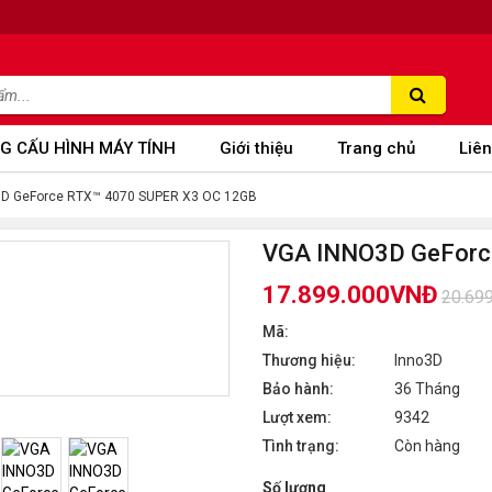
G CẤU HÌNH MÁY TÍNH
Giới thiệu
Trang chủ
Liên
D GeForce RTX™ 4070 SUPER X3 OC 12GB
VGA INNO3D GeForc
17.899.000VNĐ
20.69
Mã:
Thương hiệu:
Inno3D
Bảo hành:
36 Tháng
Lượt xem:
9342
Tình trạng:
Còn hàng
Số lượng