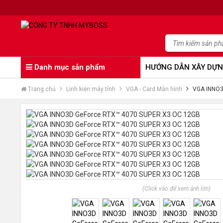
Danh mục sản phẩm
HƯỚNG DẪN XÂY DỰN
Trang chủ
Linh kiện máy tính
VGA - Card Màn hình
VGA INNO3
(Click vào để xem ảnh lớn)