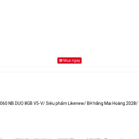
DisplayPort 1.4a x 3
ước
297x118.5x42 mm
ất nguồn yêu cầu
700W
Mua ngay
 nguồn
1 x 16-pin