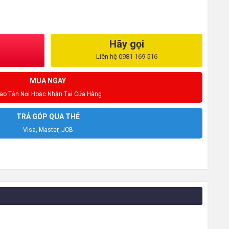
Hãy gọi
Liên hệ 0981 169 516
MUA NGAY
iao Tận Nơi Hoặc Nhận Tại Cửa Hàng
TRẢ GÓP QUA THẺ
Visa, Master, JCB