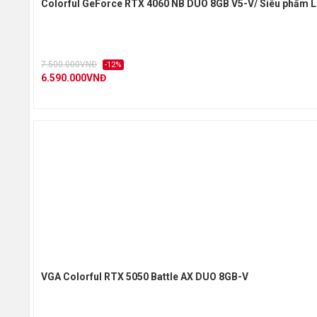
Colorful GeForce RTX 4060 NB DUO 8GB V5-V/ Siêu phẩm L
7.500.000VNĐ
-12%
6.590.000VNĐ
VGA Colorful RTX 5050 Battle AX DUO 8GB-V