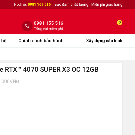
Hotline:
0981 169 516
Bảo đảm chất lượng
Miễn phí giao hàng
0981 155 516
0
Tổng đài miễn phí
 hệ
Chính sách bảo hành
Xây dựng cấu hình
e RTX™ 4070 SUPER X3 OC 12GB
9.000VNĐ