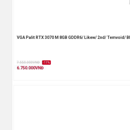
Memory
Chuẩn 
DirectX
VGA Palit RTX 3070 M 8GB GDDR6/ Likew/ 2nd/ Temvoid/ B
OpenGL
7.550.000VNĐ
-11%
Độ phân
6.750.000VNĐ
Hỗ trợ 
Hỗ trợ N
Cổng gi