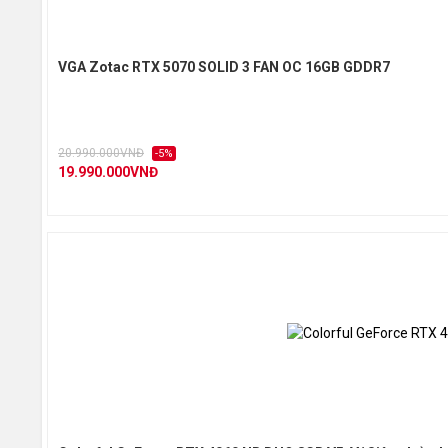
Kích th
VGA Zotac RTX 5070 SOLID 3 FAN OC 16GB GDDR7
Slot
20.990.000VNĐ
-5%
Công su
19.990.000VNĐ
Đầu nối