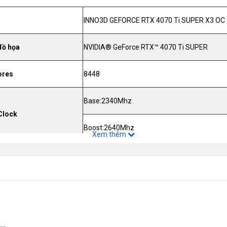
INNO3D GEFORCE RTX 4070 Ti SUPER X3 OC
đồ họa
NVIDIA® GeForce RTX™ 4070 Ti SUPER
ores
8448
Base:2340Mhz
Clock
Boost:2640Mhz
Xem thêm
trong
12Gb
 nhớ
GDDR6X
256 -Bit