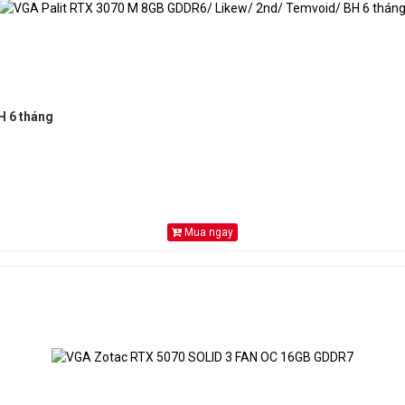
 Speed
21 Gbps
khe cắm
PCI Express 4.0
12 Ultimate
H 6 tháng
4.6
 giải
Digital Max Resolution 7680 x 4320
Mua ngay
màn hình
4
vlink
Không
HDMI 2.1a x 1 (Supports 4K@120Hz HDR, 8
HDR)
ao tiếp