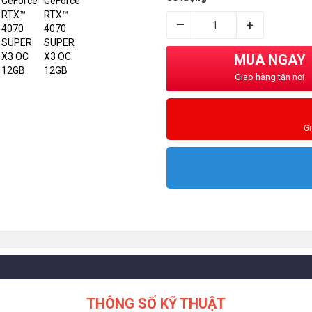
–
+
MUA NGAY
Giao hàng tận nơi
G
THÔNG SỐ KỸ THUẬT