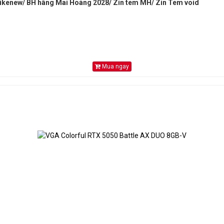
ikenew/ BH hãng Mai Hoàng 2028/ Zin tem MH/ Zin Tem void
Mua ngay