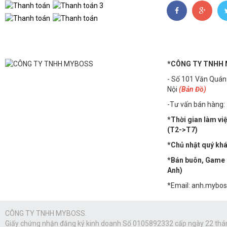
*CÔNG TY TNHH
- Số 101 Văn Quán
Nội
(Bản Đồ)
-Tư vấn bán hàng:
*Thời gian làm vi
(T2->T7)
*Chủ nhật quý khác
*Bán buôn, Game n
Anh)
*Email: anh.mybo
CÔNG TY TNHH MYBOSS.
Giấy chứng nhận đăng ký kinh doanh Số 0105892332 cấp ngày 22 thá