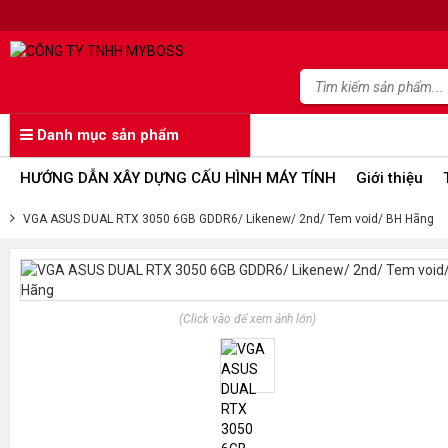
Danh mục sản phẩm
HƯỚNG DẪN XÂY DỰNG CẤU HÌNH MÁY TÍNH
Giới thiệu
VGA ASUS DUAL RTX 3050 6GB GDDR6/ Likenew/ 2nd/ Tem void/ BH Hãng
(Click vào để xem ảnh lớn)