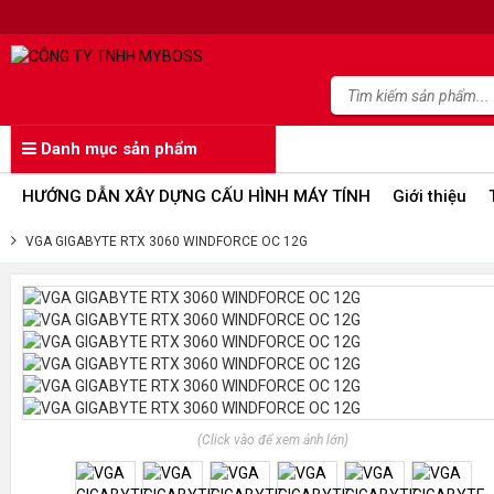
Danh mục sản phẩm
HƯỚNG DẪN XÂY DỰNG CẤU HÌNH MÁY TÍNH
Giới thiệu
VGA GIGABYTE RTX 3060 WINDFORCE OC 12G
(Click vào để xem ảnh lớn)