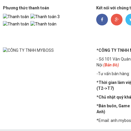
Phương thức thanh toán
Kết nối với chúng 
*CÔNG TY TNHH
- Số 101 Văn Quán
Nội
(Bản Đồ)
-Tư vấn bán hàng:
*Thời gian làm vi
(T2->T7)
*Chủ nhật quý khác
*Bán buôn, Game n
Anh)
*Email: anh.mybo