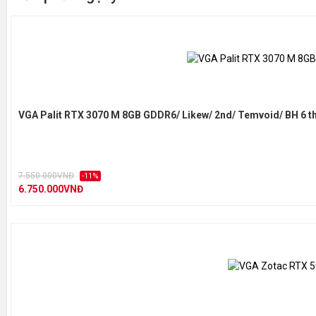
Bus
19
Core Clock
17
Cuda Cores
35
VGA Palit RTX 3070 M 8GB GDDR6/ Likew/ 2nd/ Temvoid/ BH 6 t
Memory Speed
4 
7.550.000VNĐ
-11%
Độ phân giải
Di
6.750.000VNĐ
Cổng giao tiếp
Di
HD
Hỗ trợ màn hình
4