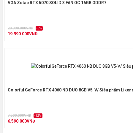
VGA Zotac RTX 5070 SOLID 3 FAN OC 16GB GDDR7
Kích thước
20
OpenGL
4.
20.990.000VNĐ
-5%
19.990.000VNĐ
Công suất nguồn yêu
5
cầu
Đầu nối nguồn
1 
Colorful GeForce RTX 4060 NB DUO 8GB V5-V/ Siêu phẩm Liken
7.500.000VNĐ
-12%
6.590.000VNĐ