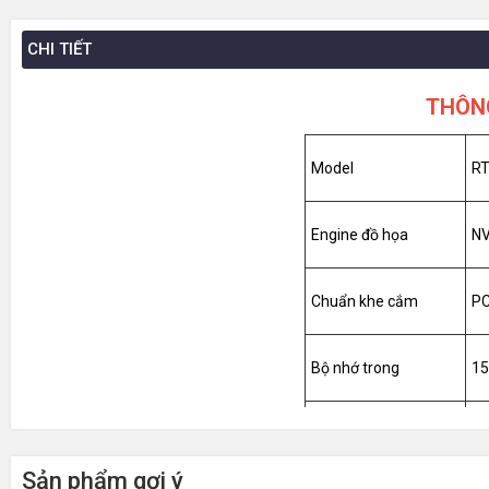
CHI TIẾT
THÔN
Model
RT
Engine đồ họa
NV
Chuẩn khe cắm
PC
Bộ nhớ trong
1
Kiểu bộ nhớ
G
Sản phẩm gợi ý