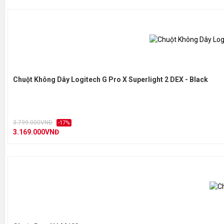
Chuột Không Dây Logitech G Pro X Superlight 2 DEX - Black
3.799.000VNĐ
-17%
3.169.000VNĐ
CẢM BIẾN CẤP ĐỘ CHƠI GAME
Theo dõi con trỏ chính xác và đạt hiệu suất phản hồi nhanh n
200-8.000 DPI, hãy chọn mức độ phù hợp với sở thích chơi 
độ thiết lập sẵn.