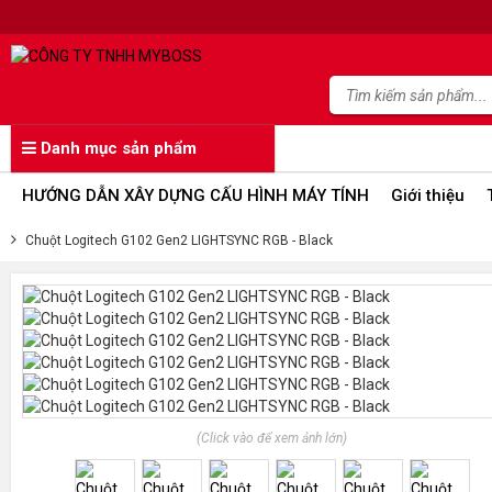
Danh mục sản phẩm
HƯỚNG DẪN XÂY DỰNG CẤU HÌNH MÁY TÍNH
Giới thiệu
Chuột Logitech G102 Gen2 LIGHTSYNC RGB - Black
(Click vào để xem ảnh lớn)