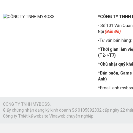
*CÔNG TY TNHH
- Số 101 Văn Quán
Nội
(Bản Đồ)
-Tư vấn bán hàng:
*Thời gian làm vi
(T2->T7)
*Chủ nhật quý khác
*Bán buôn, Game n
Anh)
*Email: anh.mybo
CÔNG TY TNHH MYBOSS.
Giấy chứng nhận đăng ký kinh doanh Số 0105892332 cấp ngày 22 thá
Công ty
Thiết kế website Vinaweb
chuyên nghiệp