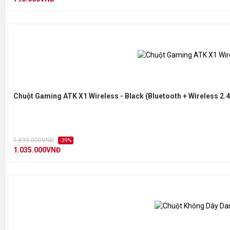
Cảm biến
Độ phân giải tối đa
Tốc độ quét tối đa
Trọng lượng
Chuột Gaming ATK X1 Wireless - Black (Bluetooth + Wireless 2.
THIẾT KẾ CỔ ĐIỂN
1.699.000VNĐ
-39%
Được các
game
thủ trên thế giới yêu thích và là món đồ ưa ch
1.035.000VNĐ
quen thuộc cùng tối ưu hóa từ trong ra ngoài để đạt độ linh h