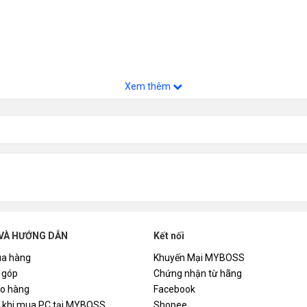
Xem thêm
VÀ HƯỚNG DẪN
Kết nối
a hàng
Khuyến Mại MYBOSS
 góp
Chứng nhận từ hãng
ao hàng
Facebook
i khi mua PC tại MYBOSS
Shopee