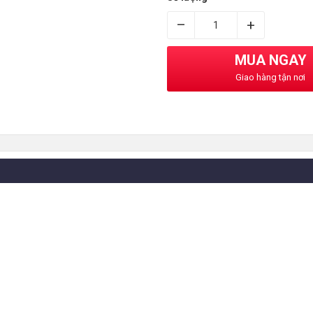
–
+
MUA NGAY
Giao hàng tận nơi