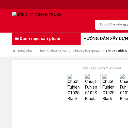
Danh mục sản phẩm
HƯỚNG DẪN XÂY DỰN
Trang chủ
Thiết bị chơi game
Chuột chơi game
Chuột Fuhlen 
(Click vào để xem ảnh lớn)