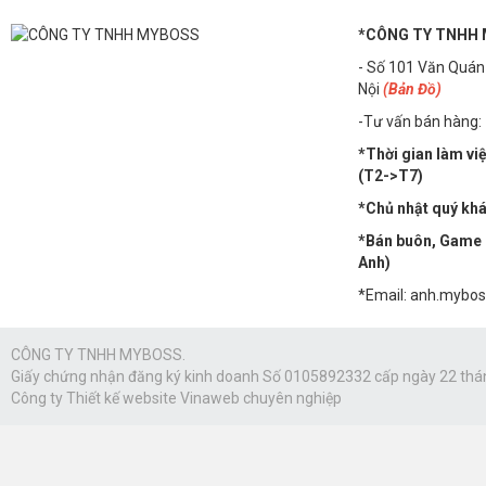
*CÔNG TY TNHH
- Số 101 Văn Quán
Nội
(Bản Đồ)
-Tư vấn bán hàng:
*Thời gian làm vi
(T2->T7)
*Chủ nhật quý khác
*Bán buôn, Game n
Anh)
*Email: anh.mybo
CÔNG TY TNHH MYBOSS.
Giấy chứng nhận đăng ký kinh doanh Số 0105892332 cấp ngày 22 thá
Công ty
Thiết kế website Vinaweb
chuyên nghiệp