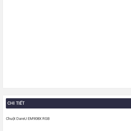
CHI TIẾT
Chuột DareU EM908X RGB