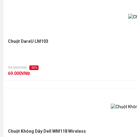
Chuột DareU LM103
99.000VNĐ
-30%
69.000VNĐ
Chuột Không Dây Dell WM118 Wireless