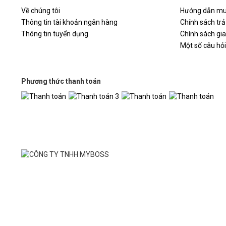
Về chúng tôi
Hướng dẫn mu
Chuột không dây
DareU LM115B
có thể hạn chế phát ra â
Khả năng kết nối và tốc độ báo cáo USB cũng sẽ cực kỳ n
Thông tin tài khoản ngân hàng
Chính sách trả
Thông tin tuyển dụng
Chính sách gi
Cạnh đó, thương hiệu chuột DareU còn sở hữu 3 cấp độ đ
Một số câu hỏ
hầu hết nhu cầu của người dùng.
Phương thức thanh toán