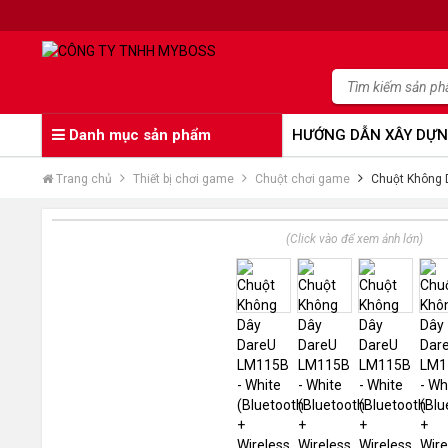
Danh mục sản phẩm
HƯỚNG DẪN XÂY DỰN
Trang chủ
Thiết bị chơi game
Chuột chơi game
Chuột Không D
(Click vào để xem ảnh lớn)