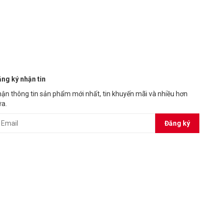
sự kết nối với dây Nano 2.4 GHz, Bluetooth 5.0 tiện lợi.
ơng cáp 1000Hz/s.
n tru, DareU LM115B Silent hầu như có thể đáp ứng được
ng ký nhận tin
ận thông tin sản phẩm mới nhất, tin khuyến mãi và nhiều hơn
a.
Đăng ký