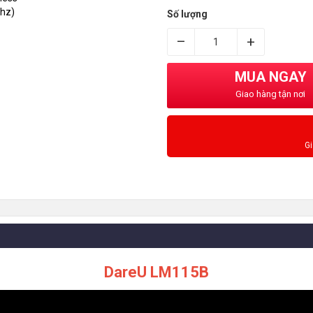
Số lượng
–
+
MUA NGAY
Giao hàng tận nơi
G
DareU LM115B