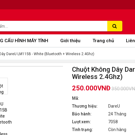
G CẤU HÌNH MÁY TÍNH
Giới thiệu
Trang chủ
Liên
ây DareU LM115B - White (Bluetooth + Wireless 2.4Ghz)
Chuột Không Dây Dar
Wireless 2.4Ghz)
250.000VNĐ
350.000V
Mã:
Thương hiệu:
DareU
Bảo hành:
24 Tháng
Lượt xem:
7058
Tình trạng:
Còn hàng