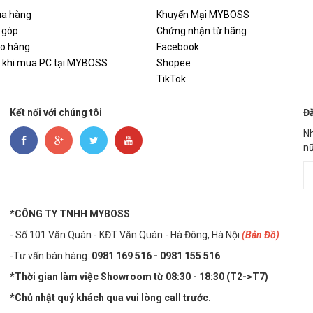
a hàng
Khuyến Mại MYBOSS
m thanh tối đa nhờ vào sự trang bị ‘Silent switch’. Cùng với đó là 
hanh, có thể nói chúng cho tốc độ phản hồi tuyệt vời, tương đư
 góp
Chứng nhận từ hãng
ao hàng
Facebook
iều chỉnh DPI là 800/1200/1600 DPI. Với động cơ hoạt động trơ
i khi mua PC tại MYBOSS
Shopee
TikTok
Kết nối với chúng tôi
Đă
Nh
nữ
*CÔNG TY TNHH MYBOSS
- Số 101 Văn Quán - KĐT Văn Quán - Hà Đông, Hà Nội
(Bản Đồ)
-Tư vấn bán hàng:
0981 169 516 - ​0981 155 516
*Thời gian làm việc Showroom từ 08:30 - 18:30 (T2->T7)
*Chủ nhật quý khách qua vui lòng call trước.