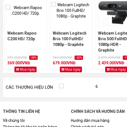
Webcam Rapoo
Webcam Logitech
Webcam Logit
C200 HD/ 720p
Brio 100 FullHD/
Brio 500 FullHD
1080p - Graphite
1080p HDR -
Graphite
599.000VNĐ
969.000VNĐ
2.999.000VNĐ
-38%
-30%
-1
369.000VNĐ
679.000VNĐ
2.439.000VNĐ
Mua ngay
Mua ngay
Mua ngay
CÁC THƯƠNG HIỆU LỚN
THÔNG TIN LIÊN HỆ
CHÍNH SÁCH VÀ HƯỚNG DẪN
Về chúng tôi
Hướng dẫn mua hàng