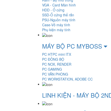
Ram - Bộ nhớ trong
VGA - Card Màn hình
HDD - Ổ cứng
SSD-Ổ cứng thể rắn
PSU-Nguồn máy tính
Case-Vỏ máy tính
Phụ kiện máy tính
MÁY BỘ PC MYBOSS
PC HTPC mini ITX
PC ĐỒNG BỘ
PC NOX, RENDER
PC GAMING
PC VĂN PHÒNG
PC WORKSTATION, ADOBE CC
LINH KIỆN - MÁY BỘ 2N