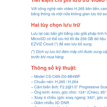
Với công nghệ nén video H.265 tiên tiến, ca
băng thông và một nửa không gian lưu trữ so
Hai tùy chọn lưu trữ
Lưu lại các bản ghi bằng các giải pháp linh
MicroSD có thể lưu trữ tối đa 256 GB dữ liệu
EZVIZ Cloud (*) để sao lưu bổ sung.
(*) Dịch vụ lưu trữ đám mây chỉ được cung cấp
trước khi mua hàng.
Thông số kỹ thuật:
– Model CS-C6N-D0-8B4WF
– Chuẩn nén: H.265 / H.264
– Cảm biến ảnh: F2.2@1/3″ Progressive S
– Ống kính: 4mm, góc nhìn: 124° (Chéo), 85°
– Xoay 4 chiều (góc xoay ngang: 340°, góc x
– Giảm nhiễu 3D DNR