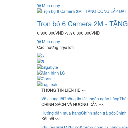
Mua ngay
Trọn bộ 6 Camera 2M - TẶ
6.990.000VNĐ
-9%
6.390.000VNĐ
Mua ngay
Các thương hiệu lớn
THÔNG TIN LIÊN HỆ
Về chúng tôi
Thông tin tài khoản ngân hàng
Thôn
CHÍNH SÁCH VÀ HƯỚNG DẪN
Hướng dẫn mua hàng
Chính sách trả góp
Chính 
Kết nối
Khuyến Mại MYBOSS
Chứng nhận từ hãng
Face