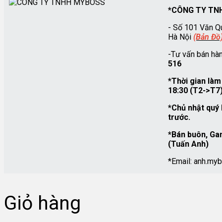
*CÔNG TY T
- Số 101 Văn Q
Hà Nội
(Bản Đồ
-Tư vấn bán hà
516
*Thời gian làm
18:30 (T2->T7
*Chủ nhật quý 
trước.
*Bán buôn, Ga
(Tuấn Anh)
*Email: anh.m
Giỏ hàng