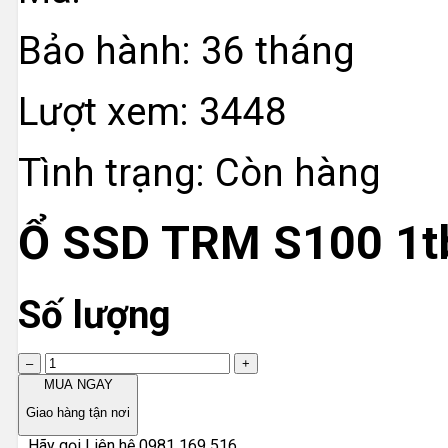
Bảo hành:
36 tháng
Lượt xem:
3448
Tình trạng:
Còn hàng
Ổ SSD TRM S100 1tb
Số lượng
–
+
MUA NGAY
Giao hàng tận nơi
Hãy gọi
Liên hệ 0981 169 516