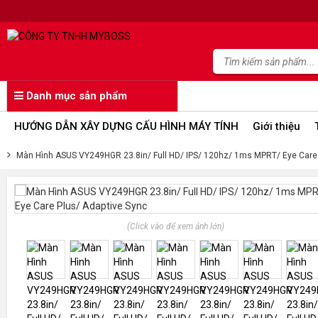
Danh mục sản phẩm
HƯỚNG DẪN XÂY DỰNG CẤU HÌNH MÁY TÍNH
Giới thiệu
Màn Hình ASUS VY249HGR 23.8in/ Full HD/ IPS/ 120hz/ 1ms MPRT/ Eye Care 
(Click vào để xem ảnh lớn)