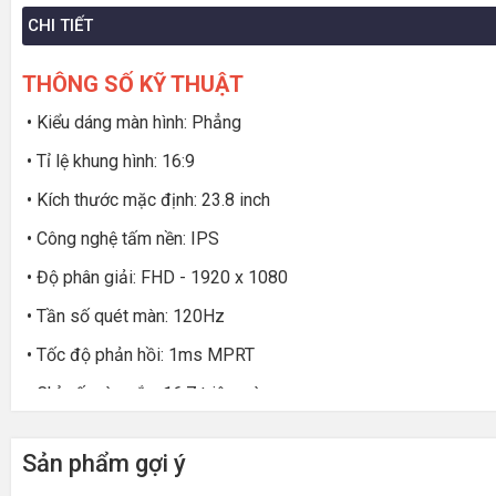
CHI TIẾT
THÔNG SỐ KỸ THUẬT
• Kiểu dáng màn hình: Phẳng
• Tỉ lệ khung hình: 16:9
• Kích thước mặc định: 23.8 inch
• Công nghệ tấm nền: IPS
• Độ phân giải: FHD - 1920 x 1080
• Tần số quét màn: 120Hz
• Tốc độ phản hồi: 1ms MPRT
• Chỉ số màu sắc: 16.7 triệu màu
• Độ sáng (Typ.) :250cd/㎡
Sản phẩm gợi ý
• Hỗ trợ tiêu chuẩn: VESA (100 mm x 100 mm) - Low Blue Ligh