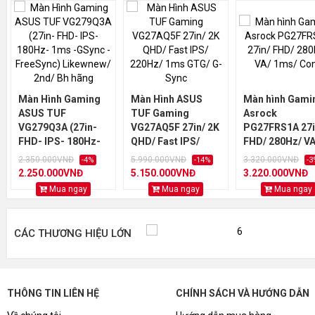
• Cổng cắm kết nối: HDMI(v1.4) x 1, VGA x 1, Headphone Jac
• Phụ kiện trong hộp: Dây nguồn, Dây HDMI
Màn Hình Gaming
Màn Hình ASUS
Màn hình Gami
ASUS TUF
TUF Gaming
Asrock
VG279Q3A (27in-
VG27AQ5F 27in/ 2K
PG27FRS1A 27i
FHD- IPS- 180Hz-
QHD/ Fast IPS/
FHD/ 280Hz/ VA
1ms -GSync -
220Hz/ 1ms GTG/
1ms/ Cong
2.350.000VNĐ
5.990.000VNĐ
3.320.000VNĐ
-4%
-14%
-3
FreeSync)
G-Sync
2.250.000VNĐ
5.150.000VNĐ
3.220.000VNĐ
Likewnew/ 2nd/ Bh
Mua ngay
Mua ngay
Mua ngay
hãng
CÁC THƯƠNG HIỆU LỚN
THÔNG TIN LIÊN HỆ
CHÍNH SÁCH VÀ HƯỚNG DẪN