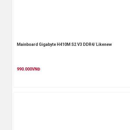
Ổ cứng hỗ trợ
Mainboard Gigabyte H410M S2 V3 DDR4/ Likenew
990.000VNĐ
Cổng kết nối (Internal)