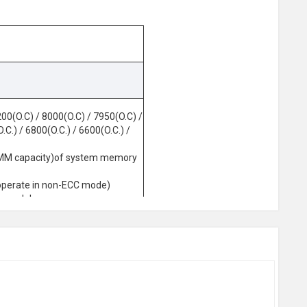
00(O.C) / 8000(O.C) / 7950(O.C) /
.C.) / 6800(O.C.) / 6600(O.C.) /
IMM capacity)of system memory
perate in non-ECC mode)
y modules
PCIEX16)