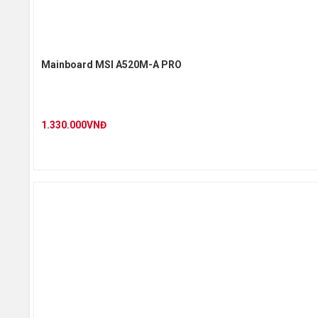
Mainboard MSI A520M-A PRO
1.330.000VNĐ
Cổng kết nối (Rear Panel)
LAN