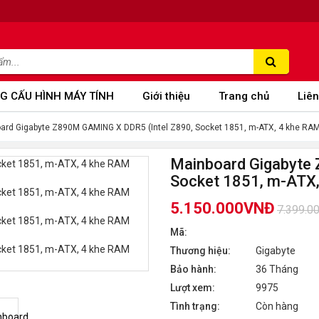
G CẤU HÌNH MÁY TÍNH
Giới thiệu
Trang chủ
Liên
ard Gigabyte Z890M GAMING X DDR5 (Intel Z890, Socket 1851, m-ATX, 4 khe RA
Mainboard Gigabyte
Socket 1851, m-ATX
5.150.000VNĐ
7.399.0
Mã:
Thương hiệu:
Gigabyte
Bảo hành:
36 Tháng
Lượt xem:
9975
Tình trạng:
Còn hàng