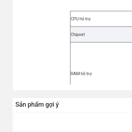
CPU hỗ trợ
Chipset
RAM hỗ trợ
Sản phẩm gợi ý
Khe cắm mở rộng