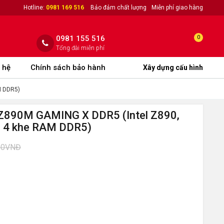
Hotline:
0981 169 516
Bảo đảm chất lượng
Miễn phí giao hàng
0981 155 516
0
Tổng đài miễn phí
 hệ
Chính sách bảo hành
Xây dựng cấu hình
M DDR5)
 Z890M GAMING X DDR5 (Intel Z890,
, 4 khe RAM DDR5)
00VNĐ