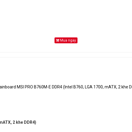
Realtek 2.5GbE LAN chip (2.5 Gbps/1 Gbps/100 Mbps)
Micro ATX Form Factor; 24.4cm x 24.4cm
Mua ngay
 mATX, 2 khe DDR4)