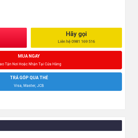
Hãy gọi
Liên hệ 0981 169 516
MUA NGAY
iao Tận Nơi Hoặc Nhận Tại Cửa Hàng
TRẢ GÓP QUA THẺ
Visa, Master, JCB