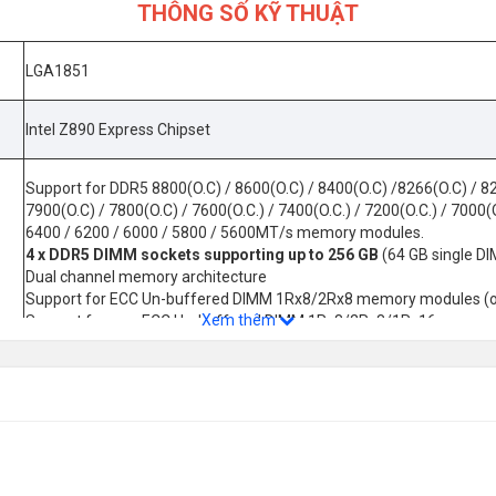
THÔNG SỐ KỸ THUẬT
LGA1851
Intel Z890 Express Chipset
Support for DDR5 8800(O.C) / 8600(O.C) / 8400(O.C) /8266(O.C) / 82
7900(O.C) / 7800(O.C) / 7600(O.C.) / 7400(O.C.) / 7200(O.C.) / 7000(O
6400 / 6200 / 6000 / 5800 / 5600MT/s memory modules.
4 x DDR5 DIMM sockets supporting up to 256 GB
(64 GB single D
Dual channel memory architecture
Support for ECC Un-buffered DIMM 1Rx8/2Rx8 memory modules (o
Xem thêm
Support for non-ECC Un-buffered DIMM 1Rx8/2Rx8/1Rx16 memor
Support for Extreme Memory Profile (XMP) memory modules
Support CUDIMM memory module
CPU:
- 1 x PCI Express x16 slot, supporting PCIe 5.0 and running at x16 (
Chipset: