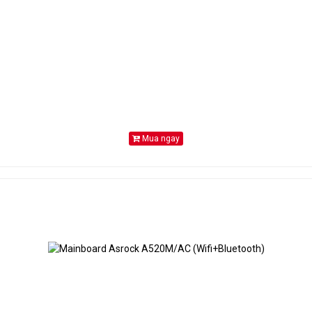
1 x front panel header
1 x front panel audio header
1 x USB Type-C header, with USB 3.2 Gen 1 support
1 x USB 3.2 Gen 1 header
2 x USB 2.0/1.1 headers
2 x Thunderbolt add-in card connectors
1 x Trusted Platform Module header (For the GC-TPM2.0 SPI/GC-T
module only)
1 x serial port header
1 x Clear CMOS jumper
Mua ngay
1 x PS/2 keyboard/mouse port
3 x USB 3.2 Gen 1 ports
2 x USB 2.0/1.1 ports
1 x HDMI port (Note)
2 x DisplayPorts (Note)
1 x RJ-45 port
3 x audio jacks
LAN