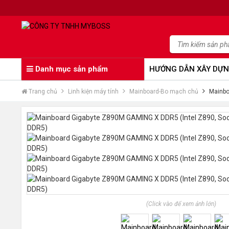
Danh mục sản phẩm
HƯỚNG DẪN XÂY DỰN
Trang chủ
Linh kiện máy tính
Mainboard-Bo mạch chủ
Mainbo
(Click vào để xem ảnh lớn)