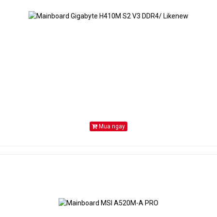
non-ECC mode)
- Max. capacity of system memory: 64GB
®
- Supports Intel
Extreme Memory Profile (
- 1 x PCIe 4.0 x16 Slot (PCIE2), supports x1
m mở rộng
Chipset:
- 1 x PCIe 3.0 x1 Slot (PCIE1)
- 1 x Ultra M.2 Socket (M2_2, Key M), suppor
hỗ trợ
2242/2260/2280 PCIe Gen3x4 (32 Gb/s) mo
- 4 x SATA3 6.0 Gb/s Connectors
Mua ngay
- 1 x SPI TPM Header
- 1 x Chassis Intrusion and Speaker Header
- 1 x CPU Fan Connector (4-pin)*
- 1 x Chassis/Water Pump Fan Connector (4-
(Smart Fan Speed Control)**
- 1 x 24 pin ATX Power Connector
- 1 x 8 pin 12V Power Connector
- 1 x Front Panel Audio Connector