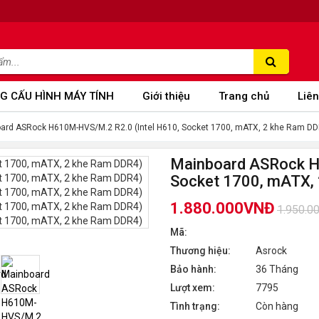
G CẤU HÌNH MÁY TÍNH
Giới thiệu
Trang chủ
Liên
ard ASRock H610M-HVS/M.2 R2.0 (Intel H610, Socket 1700, mATX, 2 khe Ram DD
Mainboard ASRock H
Socket 1700, mATX,
1.880.000VNĐ
1.950.0
Mã:
Thương hiệu:
Asrock
Bảo hành:
36 Tháng
Lượt xem:
7795
Tình trạng:
Còn hàng