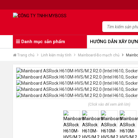
Danh mục sản phẩm
HƯỚNG DẪN XÂY DỰN
Trang chủ
Linh kiện máy tính
Mainboard-Bo mạch chủ
Mainbo
(Click vào để xem ảnh lớn)