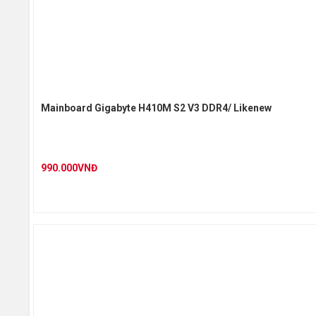
Khe cắ
Mainboard Gigabyte H410M S2 V3 DDR4/ Likenew
Ổ cứng 
990.000VNĐ