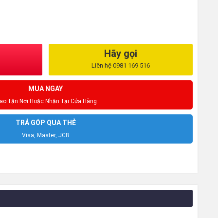
Hãy gọi
Liên hệ 0981 169 516
MUA NGAY
iao Tận Nơi Hoặc Nhận Tại Cửa Hàng
TRẢ GÓP QUA THẺ
Visa, Master, JCB