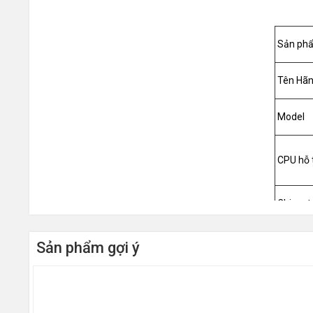
Sản ph
Tên Hã
Model
CPU hỗ 
Chipset
Sản phẩm gợi ý
RAM hỗ 