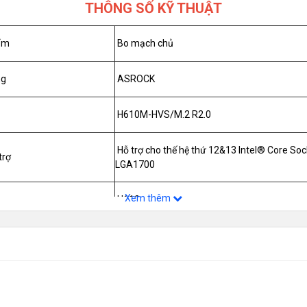
THÔNG SỐ KỸ THUẬT
ẩm
Bo mạch chủ
ng
ASROCK
H610M-HVS/M.2 R2.0
Hỗ trợ cho thế hệ thứ 12&13 Intel® Core Soc
trợ
LGA1700
Xem thêm
H610
2 x DDR4 DIMM Slots ( tối đa 64GB )
- Dual Channel DDR4 Memory Technology
- Supports DDR4 non-ECC, un-buffered me
to 3200
trợ
- Supports ECC UDIMM memory modules (op