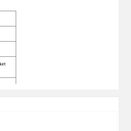
ket
mory up
erate in