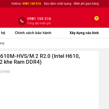
Hotline:
0981 169 516
Bảo đảm chất lượng
Miễn phí giao hàng
0981 155 516
0
Tổng đài miễn phí
 hệ
Chính sách bảo hành
Xây dựng cấu hình
R4)
610M-HVS/M.2 R2.0 (Intel H610,
 2 khe Ram DDR4)
00VNĐ