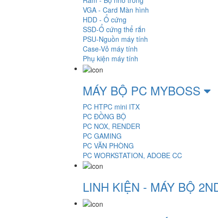
Ram - Bộ nhớ trong
VGA - Card Màn hình
HDD - Ổ cứng
SSD-Ổ cứng thể rắn
PSU-Nguồn máy tính
Case-Vỏ máy tính
Phụ kiện máy tính
MÁY BỘ PC MYBOSS
PC HTPC mini ITX
PC ĐỒNG BỘ
PC NOX, RENDER
PC GAMING
PC VĂN PHÒNG
PC WORKSTATION, ADOBE CC
LINH KIỆN - MÁY BỘ 2N