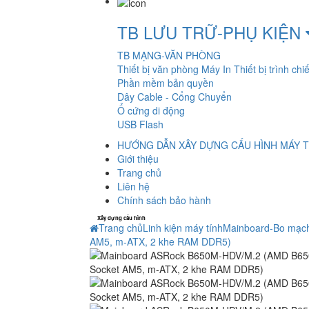
TB LƯU TRỮ-PHỤ KIỆN
TB MẠNG-VĂN PHÒNG
Thiết bị văn phòng
Máy In
Thiết bị trình chi
Phần mềm bản quyền
Dây Cable - Cổng Chuyển
Ổ cứng di động
USB Flash
HƯỚNG DẪN XÂY DỰNG CẤU HÌNH MÁY T
Giới thiệu
Trang chủ
Liên hệ
Chính sách bảo hành
Xây dựng cấu hình
Trang chủ
Linh kiện máy tính
Mainboard-Bo mạc
AM5, m-ATX, 2 khe RAM DDR5)