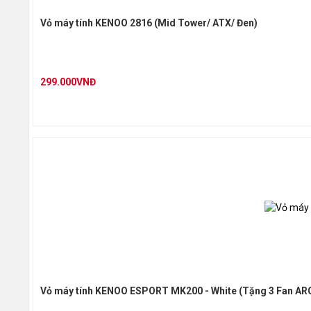
Chất liệu
Vỏ máy tính KENOO 2816 (Mid Tower/ ATX/ Đen)
Cổng giao tiếp
299.000VNĐ
Màu sắc
Thông tin khác
Mô tả khác
Vỏ máy tính KENOO ESPORT MK200 - White (Tặng 3 Fan AR