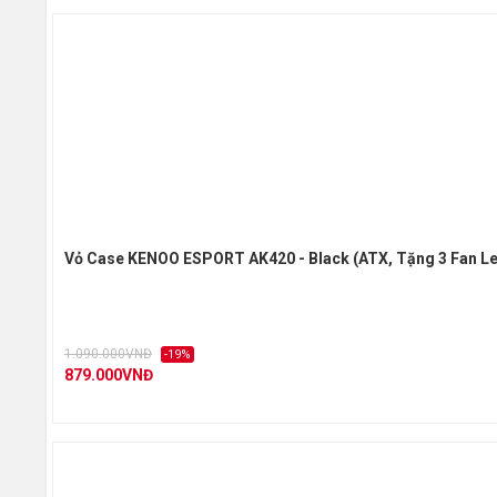
Vỏ Case KENOO ESPORT AK420 - Black (ATX, Tặng 3 Fan L
1.090.000VNĐ
-19%
879.000VNĐ