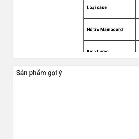
Loại case
Hỗ trợ Mainboard
Kích thước
Sản phẩm gợi ý
Khay ổ cứng
Hệ thống làm mát
Hỗ trợ cổng cắm