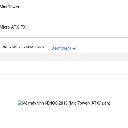
Mini Tower
Micro-ATX,ITX
L285 x W175 x H245 mm
Xem thêm
1 HDD, 3 SSD
Tùy chọn Fan 8cm (mặt sau) + Tùy chọn Fan 12cm (mặt ngang)
USB 3.0 x1 , USB 2.0x2, Audio