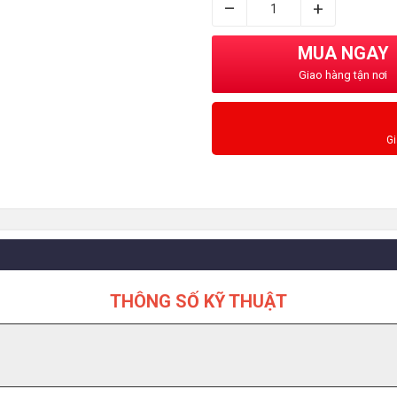
–
+
MUA NGAY
Giao hàng tận nơi
G
THÔNG SỐ KỸ THUẬT