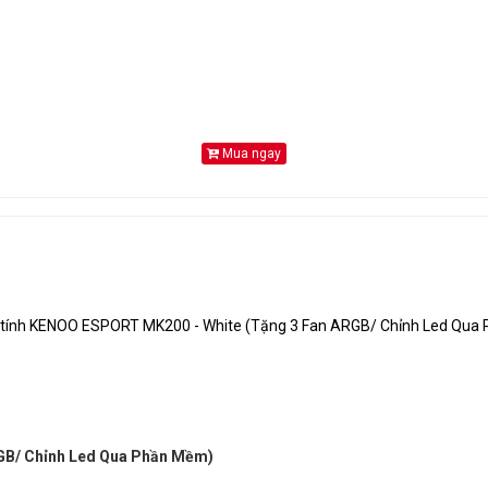
Độ dày 0.5mm Thép mạ SECC cách điện, nhiệt + Mặt Nhựa (ABS) + Lưới
USB 2.0 x2 , Audio
Mua ngay
Black
Chiều dài tối đa VGA230mm
Chiều cao tối đa tản nhiệt CPU145mm
GB/ Chỉnh Led Qua Phần Mềm)