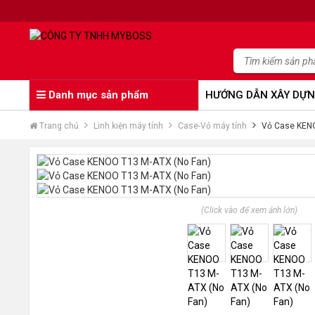
Danh mục sản phẩm
HƯỚNG DẪN XÂY DỰN
Trang chủ
Linh kiện máy tính
Case-Vỏ máy tính
Vỏ Case KENO
(Click vào để xem ảnh lớn)