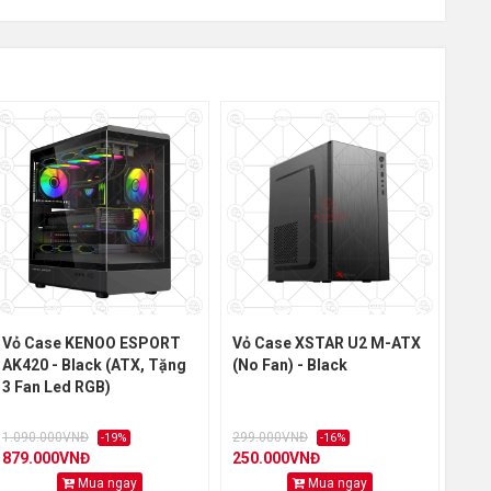
Vỏ Case KENOO ESPORT
Vỏ Case XSTAR U2 M-ATX
Vỏ 
AK420 - Black (ATX, Tặng
(No Fan) - Black
Bla
3 Fan Led RGB)
1.090.000VNĐ
299.000VNĐ
2.4
-19%
-16%
879.000VNĐ
250.000VNĐ
1.9
Mua ngay
Mua ngay