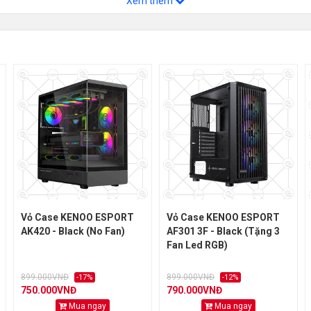
Xem thêm
Vỏ Case KENOO ESPORT
Vỏ Case KENOO ESPORT
AK420 - Black (No Fan)
AF301 3F - Black (Tặng 3
Fan Led RGB)
899.000VNĐ
899.000VNĐ
-17%
-12%
750.000VNĐ
790.000VNĐ
Mua ngay
Mua ngay