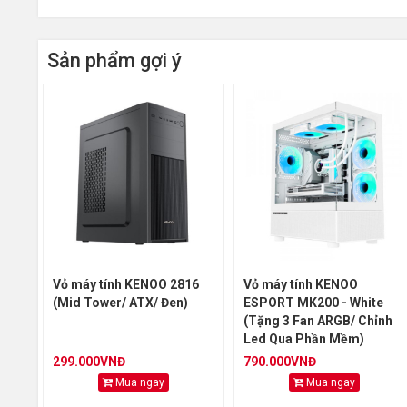
- Mặt kính cường lực dày 3mm
- Hỗ trợ kích thước main: M-ATX/ ITX
Sản phẩm gợi ý
- Kích thước: 340x270x380mm
- Kích thước đóng hộp: 424x329x414mm
- Cân nặng: 3kg, cả hộp 3.5kg
Vỏ máy tính KENOO 2816
Vỏ máy tính KENOO
(Mid Tower/ ATX/ Đen)
ESPORT MK200 - White
(Tặng 3 Fan ARGB/ Chỉnh
Led Qua Phần Mềm)
299.000VNĐ
790.000VNĐ
Mua ngay
Mua ngay