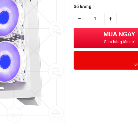
Số lượng
–
+
MUA NGAY
Giao hàng tận nơi
G