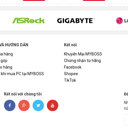
VÀ HƯỚNG DẪN
Kết nối
a hàng
Khuyến Mại MYBOSS
 góp
Chứng nhận từ hãng
ao hàng
Facebook
i khi mua PC tại MYBOSS
Shopee
TikTok
Kết nối với chúng tôi
Đă
Nh
nữ