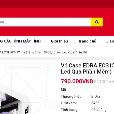
G CẤU HÌNH MÁY TÍNH
Giới thiệu
Trang chủ
Liên
 ECS1503 - White (Tặng 3 Fan ARGB/ Chỉnh Led Qua Phần Mềm)
Vỏ Case EDRA ECS150
Led Qua Phần Mềm)
790.000VNĐ
850.000V
Mã:
Thương hiệu:
E-Dra
Lượt xem:
6466
Tình trạng:
Còn hàng