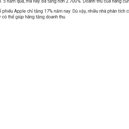
o. 5 năm qua, mã này đã tăng hơn 2.700%. Doanh thu của hãng cũn
ổ phiếu Apple chỉ tăng 17% năm nay. Dù vậy, nhiều nhà phân tích c
 có thể giúp hãng tăng doanh thu.