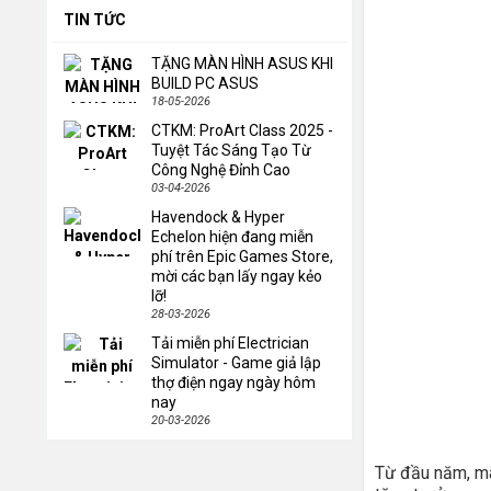
TIN TỨC
TẶNG MÀN HÌNH ASUS KHI
BUILD PC ASUS
18-05-2026
CTKM: ProArt Class 2025 -
Tuyệt Tác Sáng Tạo Từ
Công Nghệ Đỉnh Cao
03-04-2026
Havendock & Hyper
Echelon hiện đang miễn
phí trên Epic Games Store,
mời các bạn lấy ngay kẻo
lỡ!
28-03-2026
Tải miễn phí Electrician
Simulator - Game giả lập
thợ điện ngay ngày hôm
nay
20-03-2026
Từ đầu năm, mã 