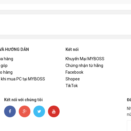
VÀ HƯỚNG DẪN
Kết nối
a hàng
Khuyến Mại MYBOSS
 góp
Chứng nhận từ hãng
ao hàng
Facebook
i khi mua PC tại MYBOSS
Shopee
TikTok
Kết nối với chúng tôi
Đă
Nh
nữ