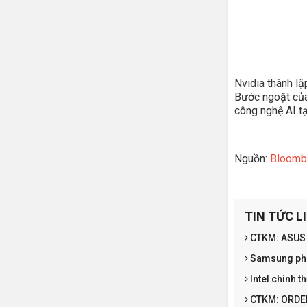
Nvidia thành lậ
Bước ngoặt của 
công nghệ AI tạ
Nguồn:
Bloomb
TIN TỨC L
CTKM: ASUS P
Samsung phát
Intel chính t
CTKM: ORDE