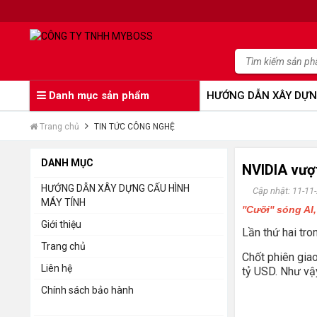
Danh mục sản phẩm
HƯỚNG DẪN XÂY DỰN
Trang chủ
TIN TỨC CÔNG NGHỆ
DANH MỤC
NVIDIA vượt
HƯỚNG DẪN XÂY DỰNG CẤU HÌNH
Cập nhật: 11-11
MÁY TÍNH
''Cưỡi'' sóng A
Giới thiệu
Lần thứ hai tr
Trang chủ
Chốt phiên giao
Liên hệ
tỷ USD. Như vậy,
Chính sách bảo hành