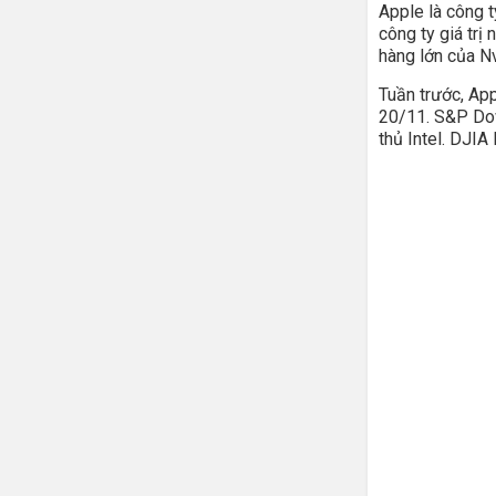
Apple là công t
công ty giá trị
hàng lớn của Nv
Tuần trước, Ap
20/11. S&P Dow
thủ Intel. DJIA