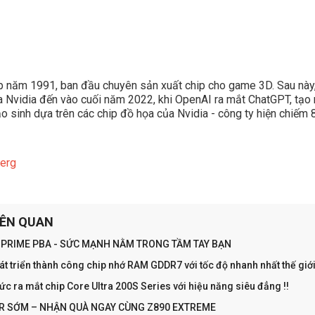
p năm 1991, ban đầu chuyên sản xuất chip cho game 3D. Sau này, 
Nvidia đến vào cuối năm 2022, khi OpenAI ra mắt ChatGPT, tạo ra 
o sinh dựa trên các chip đồ họa của Nvidia - công ty hiện chiếm 
erg
IÊN QUAN
RIME PBA - SỨC MẠNH NẰM TRONG TẦM TAY BẠN
 triển thành công chip nhớ RAM GDDR7 với tốc độ nhanh nhất thế giớ
hức ra mắt chip Core Ultra 200S Series với hiệu năng siêu đẳng !!
R SỚM – NHẬN QUÀ NGAY CÙNG Z890 EXTREME