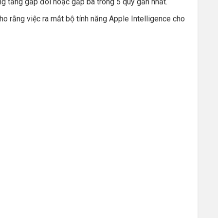
g tăng gấp đôi hoặc gấp ba trong 5 quý gần nhất.
ho rằng việc ra mắt bộ tính năng Apple Intelligence cho