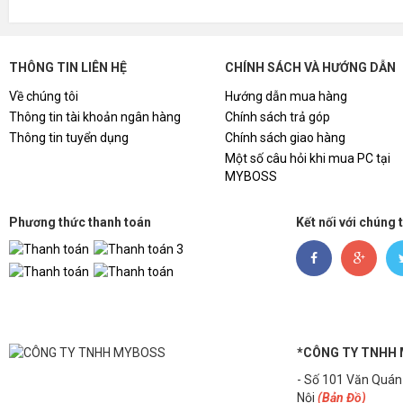
A4; A5
Khổ giấy
C5); 
THÔNG TIN LIÊN HỆ
CHÍNH SÁCH VÀ HƯỚNG DẪN
Khay giấy
Khay n
Về chúng tôi
Hướng dẫn mua hàng
Thông tin tài khoản ngân hàng
Chính sách trả góp
Cổng kết nối
Cổng U
Thông tin tuyển dụng
Chính sách giao hàng
Một số câu hỏi khi mua PC tại
MYBOSS
Hộp mực thay thế
HP 10
Phương thức thanh toán
Kết nối với chúng 
Trọng Lượng
4,16 
Windo
Tương thích hệ
(32/64
điều hành
2012 
*CÔNG TY TNHH
- Số 101 Văn Quán
Nội
(Bản Đồ)