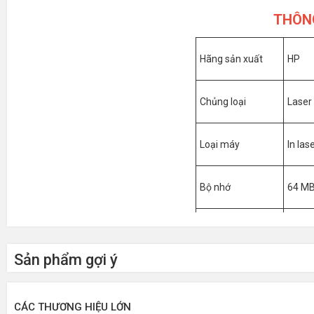
THÔN
Hãng sản xuất
HP
Chủng loại
Laser
Loại máy
In las
Bộ nhớ
64 M
Tốc độ in
Lên đ
Sản phẩm gợi ý
Độ phân giải
Tối đa
CÁC THƯƠNG HIỆU LỚN