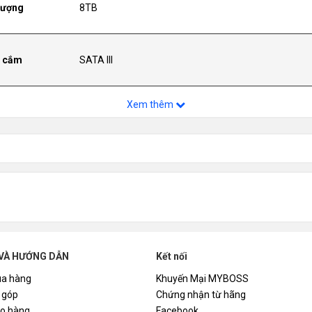
lượng
8TB
 cắm
SATA III
Xem thêm
ớ đệm
256M cache
ộ vòng quay
7200 rpm
 cứng
Cơ
VÀ HƯỚNG DẪN
Kết nối
cho
Nas
a hàng
Khuyến Mại MYBOSS
 góp
Chứng nhận từ hãng
ao hàng
Facebook