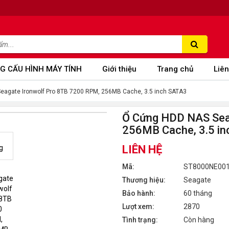
G CẤU HÌNH MÁY TÍNH
Giới thiệu
Trang chủ
Liên
eagate Ironwolf Pro 8TB 7200 RPM, 256MB Cache, 3.5 inch SATA3
Ổ Cứng HDD NAS Sea
256MB Cache, 3.5 i
LIÊN HỆ
Mã:
ST8000NE00
Thương hiệu:
Seagate
Bảo hành:
60 tháng
Lượt xem:
2870
Tình trạng:
Còn hàng