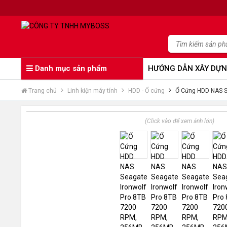
Danh mục sản phẩm
HƯỚNG DẪN XÂY DỰN
Trang chủ
Linh kiện máy tính
HDD - Ổ cứng
Ổ Cứng HDD NAS S
(Click vào để xem ảnh lớn)