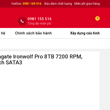
Hotline:
0981 169 516
Bảo đảm chất lượng
Miễn phí giao hàng
0981 155 516
0
Tổng đài miễn phí
 hệ
Chính sách bảo hành
Xây dựng cấu hình
gate Ironwolf Pro 8TB 7200 RPM,
nch SATA3
1