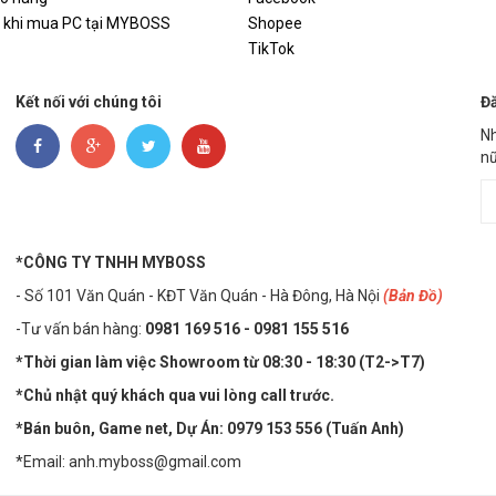
hước
3.5'' Pro
i khi mua PC tại MYBOSS
Shopee
TikTok
Kết nối với chúng tôi
Đă
Nh
nữ
*CÔNG TY TNHH MYBOSS
- Số 101 Văn Quán - KĐT Văn Quán - Hà Đông, Hà Nội
(Bản Đồ)
-Tư vấn bán hàng:
0981 169 516 - ​0981 155 516
*Thời gian làm việc Showroom từ 08:30 - 18:30 (T2->T7)
*Chủ nhật quý khách qua vui lòng call trước.
*Bán buôn, Game net, Dự Án: 0979 153 556 (Tuấn Anh)
*Email: anh.myboss@gmail.com