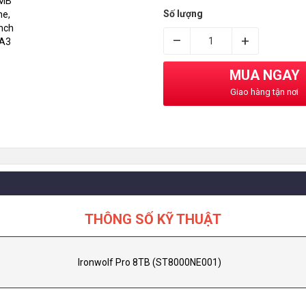
Số lượng
–
+
MUA NGAY
Giao hàng tận nơi
THÔNG SỐ KỸ THUẬT
l
Ironwolf Pro 8TB (ST8000NE001)