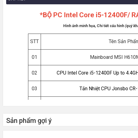
*BỘ PC Intel Core i5-12400F/
Hình ảnh minh họa, Chi tiết cấu hình
(quý khá
STT
Tên Sản Phẩ
01
Mainboard MSI H610
02
CPU Intel Core i5-12400F Up to 4.4G
03
Tản Nhiệt CPU Jonsbo CR
04
RAM 16GB DDR4 3200MH
Sản phẩm gợi ý
05
SSD SSTC MEGAMOUTH 
06
VGA Nvidia Geforce RT