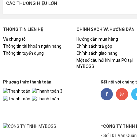
CÁC THƯƠNG HIỆU LỚN
07
Nguồn Kenoo E550 - 550W (85% EFFICIENC
08
Vỏ Case KENOO ESPORT MCK100 - Bla
THÔNG TIN LIÊN HỆ
CHÍNH SÁCH VÀ HƯỚNG DẪN
Về chúng tôi
Hướng dẫn mua hàng
*QUÝ KHÁCH CHỌN 1 TRONG 2 KM SAU:
Thông tin tài khoản ngân hàng
Chính sách trả góp
Thông tin tuyển dụng
Chính sách giao hàng
19.550.000đ
GIÁ BÁN:
Một số câu hỏi khi mua PC tại
*KHUYẾN MÃI 1:
MYBOSS
17.850.000đ
- Giảm giá trực tiếp chỉ còn:
Phương thức thanh toán
Kết nối với chúng 
*KHUYẾN MẠI 2:
- TẶNG Bàn phím giả cơ DareU LK 145 RGB, TẶNG C
*HÀNG MỚI 100% và được bảo hành chính hãng 36 tháng,
a15.html
*Tổng hợp các câu hỏi khi mua BỘ MÁY TÍNH (PC) tại MY
*CÔNG TY TNHH
- Số 101 Văn Quán