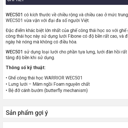
WEC501
có kích thước về chiều rộng và chiều cao ở mức trung
WEC501 vừa vặn với đại đa số người Việt.
Đặc điểm khác biệt lớn nhất của ghế công thái học so với ghế 
công thái học này sử dụng lưới Fibone có độ bền rất cao, và đ
ngày hè nóng mà không có điều hòa.
WEC501
sử dụng loại lưới cho phần tựa lưng, lưới đàn hồi rất 
tăng độ bền khi sử dụng.
Thông số kỹ thuật:
• Ghế công thái học WARRIOR WEC501
• Lưng lưới – Mâm ngồi Foam nguyên chất
• Bệ đỡ cánh bướm (butterfly mechanism)
• Tựa đầu 3D, Kê tay 3D
• Trục thủy lực Class 4 bền bỉ
• Lưng ghế tùy chỉnh công thái học
Sản phẩm gợi ý
• Chân kim loại thiết kế chịu lực
• Tải trọng tối đa 100kg